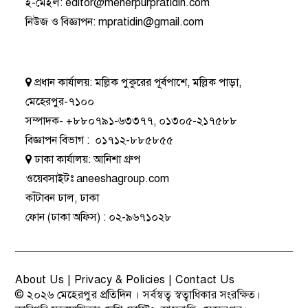
ই-মেইল:
editor@meherpurpratidin.com
নিউজ ও বিজ্ঞাপন
:
mpratidin@gmail.com
প্রধান কার্যালয়:
মল্লিক পুকুরের পূর্বপাশে, মল্লিক পাড়া,
মেহেরপুর-৭১০০
সম্পাদক-
+৮৮০৭৯১-৬৩৩৭৭
,
০১৩০৫-২১৭৫৮৮
বিজ্ঞাপন বিভাগ
:
০১৭১২-৮৮৫৮৫৫
ঢাকা কার্যালয়:
আনিশা গ্রুপ
ওয়েবসাইটঃ
aneeshagroup.com
কাঁটাবন ঢাল, ঢাকা
ফোন
(ঢাকা অফিস) :
০২-৯৬৭১০২৮
About Us
|
Privacy & Policies
|
Contact Us
© ২০২৬
মেহেরপুর প্রতিদিন
। সর্বস্বত্ব স্বত্বাধিকার সংরক্ষিত।