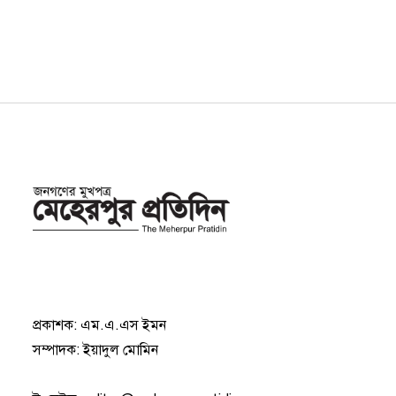
প্রকাশক: এম.এ.এস ইমন
সম্পাদক: ইয়াদুল মোমিন