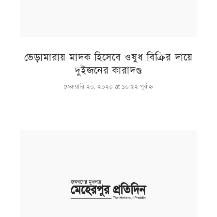
ভেড়ামারায় মাদক হিসেবে ওষুধ বিক্রির দায়ে
দুইজনের কারাদণ্ড
ফেব্রুয়ারি ২০, ২০২০ at ১০:৫২ পূর্বাহ্ণ