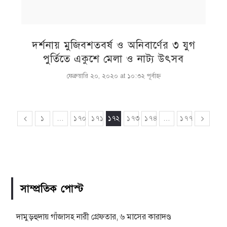
দর্শনায় মুজিবশতবর্ষ ও অনিবার্ণের ৩ যুগ
পুর্তিতে একুশে মেলা ও নাট্য উৎসব
ফেব্রুয়ারি ২০, ২০২০ at ১০:৩২ পূর্বাহ্ণ
১
…
১৭০
১৭১
১৭২
১৭৩
১৭৪
…
১৭৭
সাম্প্রতিক পোস্ট
দামুড়হুদায় গাঁজাসহ নারী গ্রেফতার, ৬ মাসের কারাদণ্ড