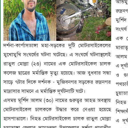
অভিম
রুদ্র
মুর্শ
সংঘর্
এক মো
দর্শনা-কার্পাসডাঙ্গা মহা-সড়কের দুটি মোটরসাইকেলের
মারাত
মুখোমুখি সংঘর্ষের ঘটনা ঘটেছে। এ সংঘর্ষে ঘটনাস্থলেই
আলম 
রাতুল মোল্লা (২৩) নামের এক মোটরসাইকেল চালক
এ দূর
কলেজ ছাত্রের মর্মান্তিক মৃত্যু হয়েছে। আজ বুধবার সন্ধা
ও গু
সাড়ে ৭টার দিকে দর্শনক - মুজিবনগর সড়কের রুদ্রনগর
পথচার
মাদ্রাসার সামনে এ মর্মান্তিক দূর্ঘটনাটি ঘটে।
চুয়াড
এসময় মূর্শিদ আলম (৩০) নামের গুরুত্বর আহত অবস্থায়
নিহত 
মোটরসাইকেল চালককে উদ্ধার করে নেওয়া হয়েছে
শিক্ষ
হাসপাতালে। নিহত মোটরসাইকেল চালক রাতুল মোল্লা
এ দূর
চুয়াডাঙ্গা জেলার দামুড়হুদা উপজেলার দর্শনা থানাধীন