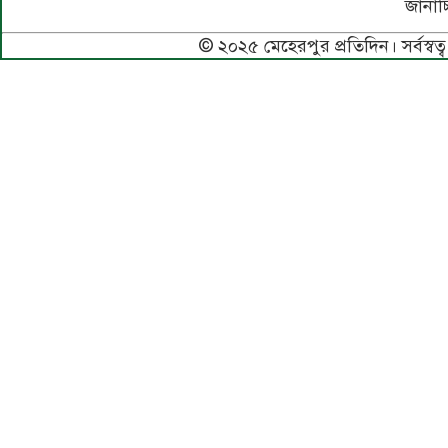
জানাচ্
© ২০২৫ মেহেরপুর প্রতিদিন। সর্বস্বত্ব 