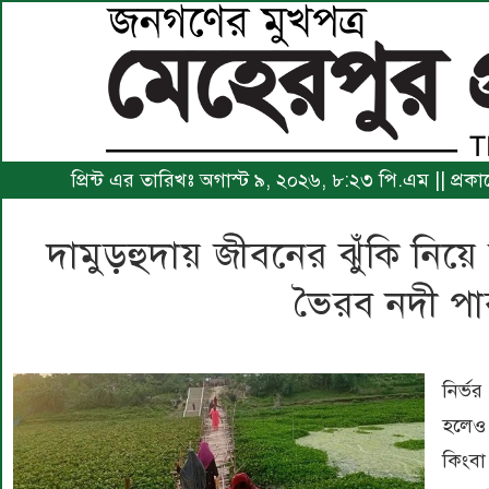
প্রিন্ট এর তারিখঃ অগাস্ট ৯, ২০২৬, ৮:২৩ পি.এম || প্র
দামুড়হুদায় জীবনের ঝুঁকি নিয়ে 
ভৈরব নদী পা
নির্ভ
হলেও 
কিংবা