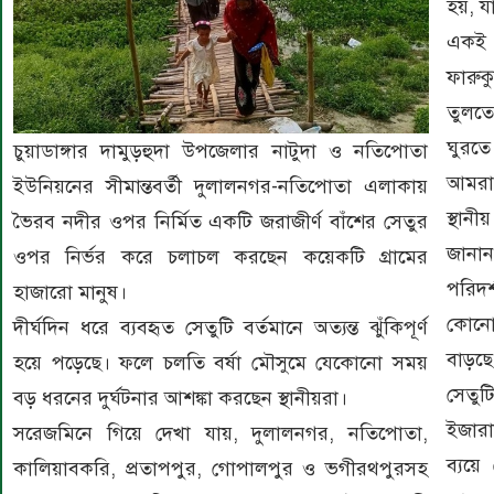
হয়, যা
একই গ
ফারু
তুলতে
ঘুরতে
চুয়াডাঙ্গার দামুড়হুদা উপজেলার নাটুদা ও নতিপোতা
আমরা দ
ইউনিয়নের সীমান্তবর্তী দুলালনগর-নতিপোতা এলাকায়
স্থা
ভৈরব নদীর ওপর নির্মিত একটি জরাজীর্ণ বাঁশের সেতুর
জানান
ওপর নির্ভর করে চলাচল করছেন কয়েকটি গ্রামের
পরিদর
হাজারো মানুষ।
কোনো 
দীর্ঘদিন ধরে ব্যবহৃত সেতুটি বর্তমানে অত্যন্ত ঝুঁকিপূর্ণ
বাড়ছে
হয়ে পড়েছে। ফলে চলতি বর্ষা মৌসুমে যেকোনো সময়
সেতুটি
বড় ধরনের দুর্ঘটনার আশঙ্কা করছেন স্থানীয়রা।
ইজারা
সরেজমিনে গিয়ে দেখা যায়, দুলালনগর, নতিপোতা,
ব্যয়ে
কালিয়াবকরি, প্রতাপপুর, গোপালপুর ও ভগীরথপুরসহ