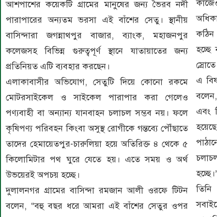
কাজে
আশপাশের কয়েকটি গ্রামের মানুষের জন্য ভৈরব নদী
অধিকা
পারাপারের অন্যতম ভরসা এই বাঁশের সেতু। স্থানীয়
কঠিন 
বাসিন্দারা জগন্নাথপুর বাজার, ব্যাংক, মহাজনপুর
হচ্ছে
কলেজসহ বিভিন্ন গুরুত্বপূর্ণ স্থানে যাতায়াতের জন্য
স্রোত
প্রতিনিয়ত এটি ব্যবহার করছেন।
এ বিষ
এলাকাবাসীর অভিযোগ, সেতুটি দিয়ে কোনো রকমে
বলেন,
মোটরসাইকেল ও সাইকেল পারাপার করা গেলেও
এবং ব
পণ্যবাহী বা অন্যান্য যানবাহন চলাচল সম্ভব নয়। ফলে
হয়েছে।
কৃষিপণ্য পরিবহন কিংবা অসুস্থ রোগীকে গন্তব্যে পৌঁছাতে
পাঠান
তাদের হেমায়েতপুর-চারুলিয়া হয়ে অতিরিক্ত ৪ থেকে ৫
চলাচল
কিলোমিটার পথ ঘুরে যেতে হয়। এতে সময় ও অর্থ
হচ্ছে।
উভয়েরই অপচয় হচ্ছে।
তিনি 
দুলালনগর গ্রামের বাসিন্দা রমজান আলী ওরফে টিটন
সবাইক
বলেন, “বহু বছর ধরে আমরা এই বাঁশের সেতুর ওপর