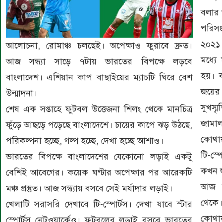
বলার 
পরিস
২০২১ 
আলোচনা, রোমাঞ্চ চলছেই। অপেক্ষাও ফুরাবে দ্রুত।
মধ্যে
আজ সন্ধ্যা সাড়ে ৭টায় ভারতের বিপক্ষে লড়বে
হয়। 
বাংলাদেশ। এশিয়ান কাপ বাছাইয়ের ম্যাচটি ঘিরে বেশ
জয়ের 
উন্মাদনা।
সুখস্
শেষ এক সপ্তাহে ফুটবল উত্তেজনা শিলং থেকে মানচিত্র
জামাল
ফুঁড়ে আছড়ে পড়েছে বাংলাদেশে। চায়ের কাপে ঝড় উঠছে,
কোথায়
পরিকল্পনা হচ্ছে, গল্প হচ্ছে, দেখা হচ্ছে আশাও।
টি-স্প
ভারতের বিপক্ষে বাংলাদেশের যেকোনো লড়াই একটু
কখন শ
বেশিই আবেগের। কয়েক ঘণ্টার অপেক্ষার পর আরেকটি
আজ মঙ
মঞ্চ প্রস্তুত। আজ সন্ধ্যায় বসবে সেই মর্যাদার লড়াই।
থেকে
খেলাটি সরাসরি দেখাবে টি-স্পোর্টস। দেখা যাবে স্টার
কোথায়
স্পোর্টস নেটওয়ার্কেও। ফুটবলের লড়াই বসবে ভারতের