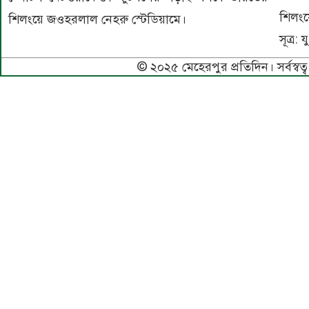
শিলংয়
শিলংয়ে জওহরলাল নেহরু স্টেডিয়ামে।
সূত্র: য
© ২০২৫ মেহেরপুর প্রতিদিন। সর্বস্বত্ব 