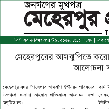
প্রিন্ট এর তারিখঃ অগাস্ট ৯, ২০২৬, ৪:১৫ এ.এম || প্রকা
মেহেরপুরের আমঝুপিতে করোন
আলোচনা 
মেহেরপুর সদর উপজেলার আমঝুপি ইউনিয়ন পরিষদের
কমিট
উদ্যোগে করোনা ভাইরাস প্রতিরোধে আলোচনা সভা
বোরহা
অনুষ্ঠিত হয়।
ইউনি