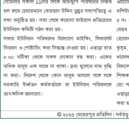
সোমবার সকাল ১১টার দিকে আমঝুপি পরিষধের নিজস্ব
ওয়ার্
হল রুমে চেয়ারম্যান বোরহান উদ্দিন চুন্নুর সভাপতিত্বে এ
মশিউর
সভা অনুষ্ঠিত হয়। সভা শেষে করোনা ভাইরাস প্রতিরোধে
৫ নং 
ইউনিয়ন কমিটি গঠন করা হয়।
মেম্ব
সভায় ইউনিয়ন পরিষদের উদ্যোগে মাইকিং, লিফলেট
হোসেন
বিতরন ও পোষ্টারিং করা সিদ্ধান্ত নেওয়া হয়। এছাড়া রাত
কুসুম
৮.০০ ঘটিকা থেকে সকল দোকান বন্ধ করা। একের
খালেদ
অধিক মানুষ এক সাথে না থাকা। দ্রব্য মুল্যের দাম বৃদ্ধি
বিদ্য
না করা। বিদেশ থেকে কোন মানুষ আসলে সঙ্গে সঙ্গে
শিক্ষ
সরকারি উর্ধ্বতন কর্মকর্তাকে বা ইউনিয়ন পরিষদকে
মো: শ
তাৎক্ষনিক জানানো।
এছাড়া
করা 
© ২০২৫ মেহেরপুর প্রতিদিন। সর্বস্বত্ব 