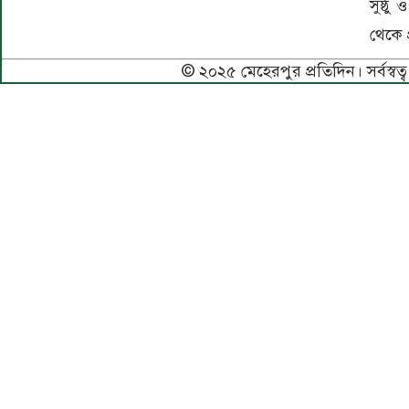
সুষ্ঠু
থেকে প
© ২০২৫ মেহেরপুর প্রতিদিন। সর্বস্বত্ব 