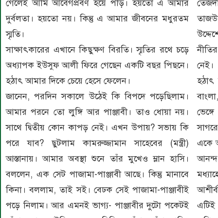
গেলেই আমি আবেগপ্রবণ হয়ে পড়ি। হয়তো এ আমার
তেজদী
দুর্বলতা। হয়তো নয়। কিন্তু এ আমার জীবনের মধুরতম
তাজউ
স্মৃতি।
উদ্দে
সাক্ষাৎকারের এখানে কিছুক্ষণ বিরতি। স্মৃতির রথে চড়ে
নীতির
অধ্যাপক ইউসুফ আলী ফিরে গেছেন একটি বছর পিছনে।
নেই।
হঠাৎ আমার দিকে চেয়ে হেসে ফেলেন।
হঠাৎ 
জানেন, পরদিন সকালে উঠেই কি বিপদে পড়েছিলাম।
বাংলা,
আমার পরনে তো লুঙ্গি আর পাঞ্জাবী। তাও ধোয়া নয়।
ভেঙ্গ
সাথে দ্বিতীয় কোন কাপড় নেই। এখন উপায়? সভায় কি
সাগরে
পরে যাব? ছুটলাম কামরুজ্জামান সাহেবের (মন্ত্রী)
একে অ
আস্তানায়। আমার অবস্থা শুনে তাঁর মুখেও ম্লান হাসি।
আনন্দ
বললেন, এক সেট পাজামা-পাঞ্জাবী আছে। কিন্তু মানাবে
মধ্যা
কিনা। বললাম, তাই সই। বেঢক সেই পাজামা-পাঞ্জাবীই
আশীর্
পড়ে নিলাম। আর এমনই ভাগ্য- পাঞ্জাবীর দুটো পকেটই
এটিই