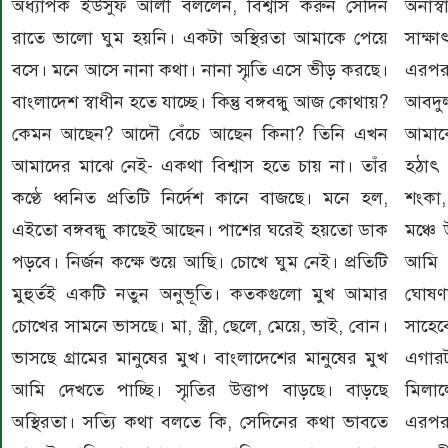
অধ্যাপক ইউসুফ আলী বললেন, বিশ্বাস করুন সেদিন
অনাস্ব
রাতে ভালো ঘুম হয়নি। একটা অস্থিরতা আমাকে পেয়ে
সাক্
বসে। মনে আসে নানা কথা। নানা স্মৃতি এসে ভীড় করছে।
এরপরই
বাংলাদেশ স্বাধীন হতে যাচ্ছে। কিন্তু বঙ্গবন্ধু আজ কোথায়?
আবদুল
কেমন আছেন? আদৌ বেঁচে আছেন কিনা? তিনি এখন
আমাকে
আমাদের মাঝে নেই- একথা বিশ্বাস হতে চায় না। তাঁর
হঠাৎ 
কণ্ঠে ধ্বনিত প্রতিটি নির্দেশ কানে বাজছে। মনে হল,
শংকা,
এইতো বঙ্গবন্ধু কাছেই আছেন। পাশের ঘরেই হয়তো ডাক
মঞ্চে
পড়বে। নির্জন কক্ষে শুয়ে আছি। চোখে ঘুম নেই। প্রতিটি
আমি 
মুহুর্তই একটি নতুন অনুভূতি। কতকগুলো মুখ আমার
ঘোষণাটি আমি অ
চোখের সামনে ভাসছে। মা, স্ত্রী, ছেলে, মেয়ে, ভাই, বোন।
সাহে
ভাসছে গ্রামের মানুষের মুখ। বাংলাদেশের মানুষের মুখ
এগার
আমি দেখতে পাচ্ছি। স্মৃতির উত্তাপ বাড়ছে। বাড়ছে
মিলাল
অস্থিরতা। সত্যি কথা বলতে কি, সেদিনের কথা ভাবতে
এরপরই