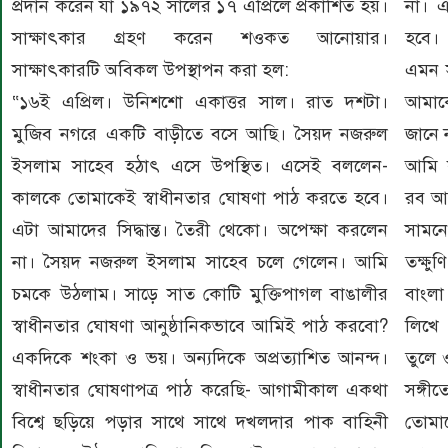
প্রদান করেন যা ১৯৭২ সালের ১৭ এপ্রিলে প্রকাশিত হয়।
না। এ
সাক্ষাৎকার গ্রহণ করেন শওকত আনোয়ার।
হবে।
সাক্ষাৎকারটি অবিকল উপস্থাপন করা হল:
এমন স
“১৬ই এপ্রিল। উনিশশো একাত্তর সাল। রাত দশটা।
আমাকে
মুজিব নগরে একটি বাড়ীতে বসে আছি। সৈয়দ নজরুল
জানে 
ইসলাম সাহেব হঠাৎ এসে উপস্থিত। এসেই বললেন-
আমি 
কালকে তোমাকেই স্বাধীনতার ঘোষণা পাঠ করতে হবে।
রব আব
এটা আমাদের সিদ্ধান্ত। তৈরী থেকো। অপেক্ষা করলেন
সামনে
না। সৈয়দ নজরুল ইসলাম সাহেব চলে গেলেন। আমি
তক্ষ
চমকে উঠলাম। সাড়ে সাত কোটি মুক্তিপাগল বাঙালীর
বাংলা
স্বাধীনতার ঘোষণা আনুষ্ঠানিকভাবে আমিই পাঠ করবো?
লিখে 
একদিকে শংকা ও ভয়। অন্যদিকে অপ্রত্যাশিত আনন্দ।
তুলে 
স্বাধীনতার ঘোষণাপত্র পাঠ করেছি- আগামীকাল একথা
সঙ্গ
বিশ্বে ছড়িয়ে পড়ার সাথে সাথে দখলদার পাক বাহিনী
তোমাদ