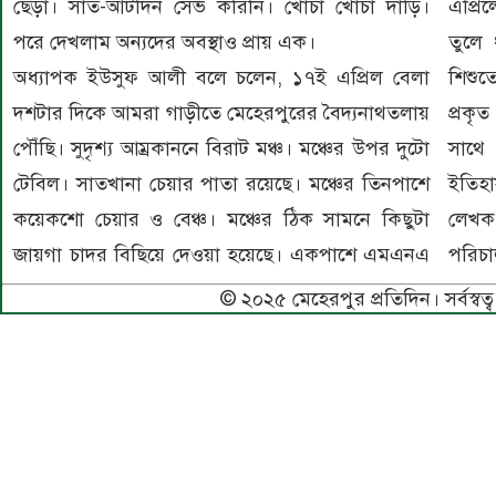
ছেঁড়া। সাত-আটদিন সেভ করিনি। খোঁচা খোঁচা দাড়ি।
এপ্রি
পরে দেখলাম অন্যদের অবস্থাও প্রায় এক।
তুলে 
অধ্যাপক ইউসুফ আলী বলে চলেন, ১৭ই এপ্রিল বেলা
শিশুত
দশটার দিকে আমরা গাড়ীতে মেহেরপুরের বৈদ্যনাথতলায়
প্রকৃ
পৌঁছি। সুদৃশ্য আম্রকাননে বিরাট মঞ্চ। মঞ্চের উপর দুটো
সাথে
টেবিল। সাতখানা চেয়ার পাতা রয়েছে। মঞ্চের তিনপাশে
ইতিহা
কয়েকশো চেয়ার ও বেঞ্চ। মঞ্চের ঠিক সামনে কিছুটা
লেখক
জায়গা চাদর বিছিয়ে দেওয়া হয়েছে। একপাশে এমএনএ
পরিচা
© ২০২৫ মেহেরপুর প্রতিদিন। সর্বস্বত্ব 