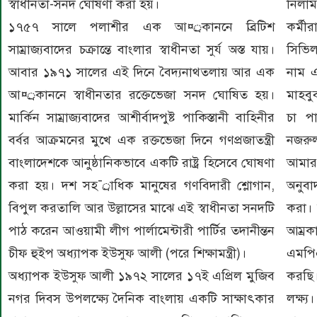
স্বাধীনতা-সনদ ঘোষণা করা হয়।
নিলাম
১৭৫৭ সালে পলাশীর এক আ¤্রকাননে ব্রিটিশ
কর্মী
সাম্রাজ্যবাদের চক্রান্তে বাংলার স্বাধীনতা সুর্য অস্ত যায়।
সিভি
আবার ১৯৭১ সালের এই দিনে বৈদ্যনাথতলায় আর এক
নাম 
আ¤্রকাননে স্বাধীনতার রক্তেভেজা সনদ ঘোষিত হয়।
মাহবু
মার্কিন সাম্রাজ্যবাদের আশীর্বাদপুষ্ট পাকিস্তানী বাহিনীর
চা পা
বর্বর আক্রমনের মুখে এক রক্তভেজা দিনে গণপ্রজাতন্ত্রী
নজরু
বাংলাদেশকে আনুষ্ঠানিকভাবে একটি রাষ্ট্র হিসেবে ঘোষণা
আমার 
করা হয়। দশ সহ¯্রাধিক মানুষের গণবিদারী শ্লোগান,
অনুবা
বিপুল করতালি আর উল্লাসের মাঝে এই স্বাধীনতা সনদটি
করা।
পাঠ করেন আওয়ামী লীগ পার্লামেন্টারী পার্টির তদানীন্তন
আম্রক
চীফ হুইপ অধ্যাপক ইউসুফ আলী (পরে শিক্ষামন্ত্রী)।
এমপিএ
অধ্যাপক ইউসুফ আলী ১৯৭২ সালের ১৭ই এপ্রিল মুজিব
করছি।
নগর দিবস উপলক্ষ্যে দৈনিক বাংলায় একটি সাক্ষাৎকার
লক্ষ্