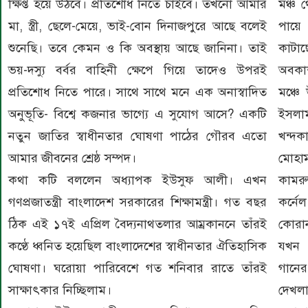
ক্ষিপ্ত হয়ে উঠবে। প্রতিশোধ নিতে চাইবে। তখনো আমার
মঞ্চ 
মা, স্ত্রী, ছেলে-মেয়ে, ভাই-বোন দিনাজপুরে আছে বলেই
পায়ে 
শুনেছি। তবে কেমন ও কি অবস্থায় আছে জানিনা। তাই
কাটাছ
ভয়-দস্যু বর্বর বাহিনী ক্ষেপে গিয়ে তাদেও উপরই
অবকা
প্রতিশোধ নিতে পারে। সাথে সাথে মনে এক অনাস্বাদিত
মঞ্চে 
অনুভূতি- বিশ্বে কজনার ভাগ্যে এ সুযোগ আসে? একটি
ইসলাম,
নতুন জাতির স্বাধীনতার ঘোষণা পাঠের গৌরব এতো
খন্দক
আমার জীবনের শ্রেষ্ঠ সম্পদ।
মোহা
কথা কটি বললেন অধ্যাপক ইউসুফ আলী। এখন
কামরু
গণপ্রজাতন্ত্রী বাংলাদেশ সরকারের শিক্ষামন্ত্রী। গত বছর
কর্নে
ঠিক এই ১৭ই এপ্রিল বৈদ্যনাথতলার আম্রকাননে তাঁরই
কোরান
কণ্ঠে ধ্বনিত হয়েছিল বাংলাদেশের স্বাধীনতার ঐতিহাসিক
যখন 
ঘোষণা। ঘরোয়া পারিবেশে গত শনিবার রাতে তাঁরই
গানের
সাক্ষাৎকার নিচ্ছিলাম।
দেখলা