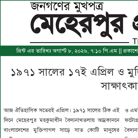
প্রিন্ট এর তারিখঃ অগাস্ট ৮, ২০২৬, ৭:১০ পি.এম || প্রকা
১৯৭১ সালের ১৭ই এপ্রিল ও ম
সাক্ষাৎক
আজ ঐতিহাসিক সতেরই এপ্রিল। ১৯৭১ সালের ঠিক এই
ও এমপ
দিনে মেহেরপুর মহকুমাধীন বৈদ্যনাথতলায় আম্রকাননে
ফটোগ্
বাংলাদেশের মুক্তিপাগল সাড়ে সাত কোটি মানুষের
বৈদ্য