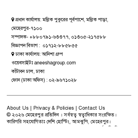
প্রধান কার্যালয়:
মল্লিক পুকুরের পূর্বপাশে, মল্লিক পাড়া,
মেহেরপুর-৭১০০
সম্পাদক-
+৮৮০৭৯১-৬৩৩৭৭
,
০১৩০৫-২১৭৫৮৮
বিজ্ঞাপন বিভাগ
:
০১৭১২-৮৮৫৮৫৫
ঢাকা কার্যালয়:
আনিশা গ্রুপ
ওয়েবসাইটঃ
aneeshagroup.com
কাঁটাবন ঢাল, ঢাকা
ফোন
(ঢাকা অফিস) :
০২-৯৬৭১০২৮
About Us
|
Privacy & Policies
|
Contact Us
© ২০২৬
মেহেরপুর প্রতিদিন
। সর্বস্বত্ব স্বত্বাধিকার সংরক্ষিত।
কারিগরি সহযোগিতাঃ
দেশি হোস্টিং
, আমঝুপি, মেহেরপুর।
বাংলাদেশ সরকারের 'তথ্য ও সম্প্রচার মন্ত্রণালয়' কর্তৃক নিবন্ধিত ও
মিডিয়া ভুক্ত পত্রিকা