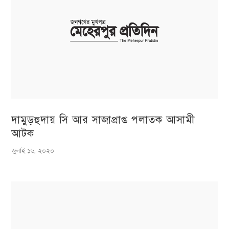
দামুড়হুদায় সি আর সাজাপ্রাপ্ত পলাতক আসামী
আটক
জুলাই ১৬, ২০২০