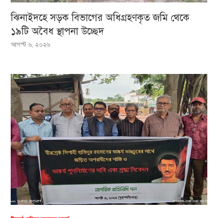
ঝিনাইদহে সড়ক বিভাগের অধিগ্রহণকৃত জমি থেকে
১৯টি অবৈধ স্থাপনা উচ্ছেদ
আগস্ট ৬, ২০২৬