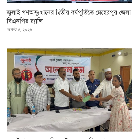
জুলাই গণঅভ্যুত্থানের দ্বিতীয় বর্ষপূর্তিতে মেহেরপুর জেলা
বিএনপির র‍্যালি
আগস্ট ৫, ২০২৬