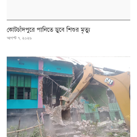
কোটচাঁদপুরে পানিতে ডুবে শিশুর মৃত্যু
আগস্ট ৭, ২০২৬