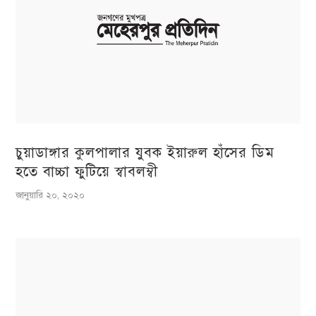
চুয়াডাঙ্গার কুলপালার যুবক ইয়ারুল হাঁসের ডিম
হতে বাচ্চা ফুটিয়ে স্বাবলম্বী
জানুয়ারি ২০, ২০২০