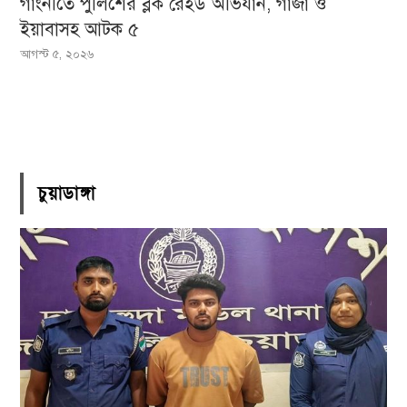
গাংনীতে পুলিশের ব্লক রেইড অভিযান, গাঁজা ও
ইয়াবাসহ আটক ৫
আগস্ট ৫, ২০২৬
চুয়াডাঙ্গা