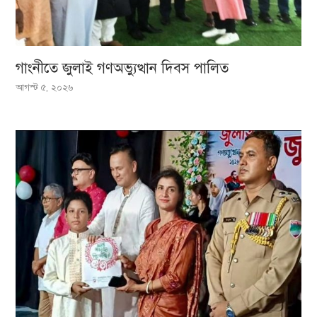
‎গাংনীতে জুলাই গণঅভ্যুত্থান দিবস পালিত
আগস্ট ৫, ২০২৬