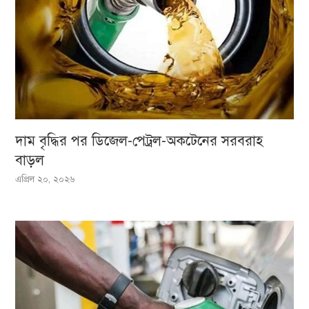
দাম বৃদ্ধির পর ডিজেল-পেট্রল-অকটেনের সরবরাহ
বাড়ল
এপ্রিল ২০, ২০২৬