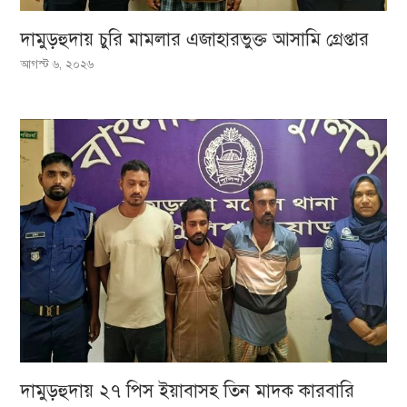
দামুড়হুদায় চুরি মামলার এজাহারভুক্ত আসামি গ্রেপ্তার
আগস্ট ৬, ২০২৬
দামুড়হুদায় ২৭ পিস ইয়াবাসহ তিন মাদক কারবারি