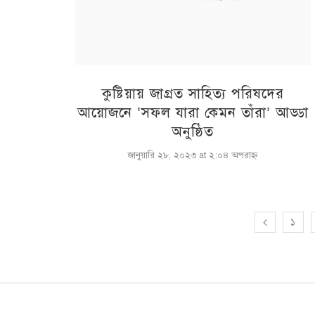
কুষ্টিয়ায় জাগ্রত সাহিত্য পরিষদের
আয়োজনে ‘সফল যারা কেমন তাঁরা’ আড্ডা
অনুষ্ঠিত
জানুয়ারি ২৮, ২০২৩ at ২:০৪ অপরাহ্ণ
১