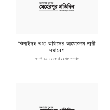
ঝিনাইদহ তথ্য অফিসের আয়োজনে নারী
সমাবেশ
আগস্ট ২১, ২০২৩ at ১১:৫৮ অপরাহ্ণ