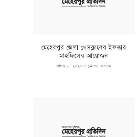
মেহেরপুর জেলা প্রেসক্লাবের ইফতার
মাহফিলের আয়োজন
এপ্রিল ১৬, ২০২৩ at ১২:৩০ অপরাহ্ণ