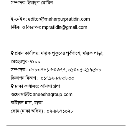
সম্পাদক: ইয়াদুল মোমিন
ই-মেইল:
editor@meherpurpratidin.com
নিউজ ও বিজ্ঞাপন
:
mpratidin@gmail.com
প্রধান কার্যালয়:
মল্লিক পুকুরের পূর্বপাশে, মল্লিক পাড়া,
মেহেরপুর-৭১০০
সম্পাদক-
+৮৮০৭৯১-৬৩৩৭৭
,
০১৩০৫-২১৭৫৮৮
বিজ্ঞাপন বিভাগ
:
০১৭১২-৮৮৫৮৫৫
ঢাকা কার্যালয়:
আনিশা গ্রুপ
ওয়েবসাইটঃ
aneeshagroup.com
কাঁটাবন ঢাল, ঢাকা
ফোন
(ঢাকা অফিস) :
০২-৯৬৭১০২৮