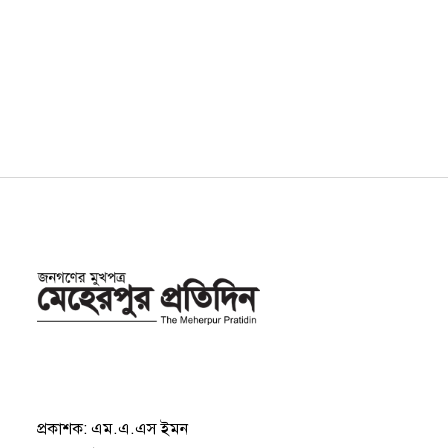
প্রকাশক: এম.এ.এস ইমন