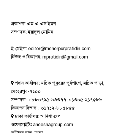
প্রকাশক: এম.এ.এস ইমন
সম্পাদক: ইয়াদুল মোমিন
ই-মেইল:
editor@meherpurpratidin.com
নিউজ ও বিজ্ঞাপন
:
mpratidin@gmail.com
প্রধান কার্যালয়:
মল্লিক পুকুরের পূর্বপাশে, মল্লিক পাড়া,
মেহেরপুর-৭১০০
সম্পাদক-
+৮৮০৭৯১-৬৩৩৭৭
,
০১৩০৫-২১৭৫৮৮
বিজ্ঞাপন বিভাগ
:
০১৭১২-৮৮৫৮৫৫
ঢাকা কার্যালয়:
আনিশা গ্রুপ
ওয়েবসাইটঃ
aneeshagroup.com
কাঁটাবন ঢাল, ঢাকা