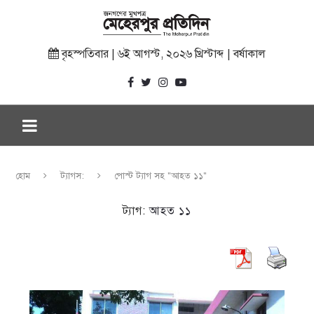
বৃহস্পতিবার | ৬ই আগস্ট, ২০২৬ খ্রিস্টাব্দ | বর্ষাকাল
হোম
ট্যাগস:
পোস্ট ট্যাগ সহ "আহত ১১"
ট্যাগ:
আহত ১১