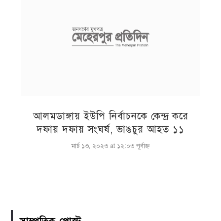
আলমডাঙ্গায় ইউপি নির্বাচনকে কেন্দ্র করে
দফায় দফায় সংঘর্ষ, ভাঙচুর আহত ১১
মার্চ ১৩, ২০২৩ at ১২:০৩ পূর্বাহ্ণ