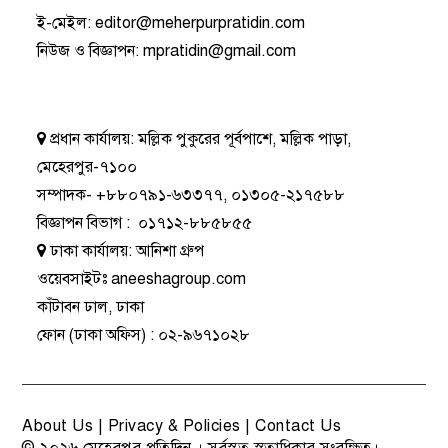
ই-মেইল:
editor@meherpurpratidin.com
নিউজ ও বিজ্ঞাপন
:
mpratidin@gmail.com
প্রধান কার্যালয়:
মল্লিক পুকুরের পূর্বপাশে, মল্লিক পাড়া,
মেহেরপুর-৭১০০
সম্পাদক-
+৮৮০৭৯১-৬৩৩৭৭
,
০১৩০৫-২১৭৫৮৮
বিজ্ঞাপন বিভাগ
:
০১৭১২-৮৮৫৮৫৫
ঢাকা কার্যালয়:
আনিশা গ্রুপ
ওয়েবসাইটঃ
aneeshagroup.com
কাঁটাবন ঢাল, ঢাকা
ফোন
(ঢাকা অফিস) :
০২-৯৬৭১০২৮
About Us
|
Privacy & Policies
|
Contact Us