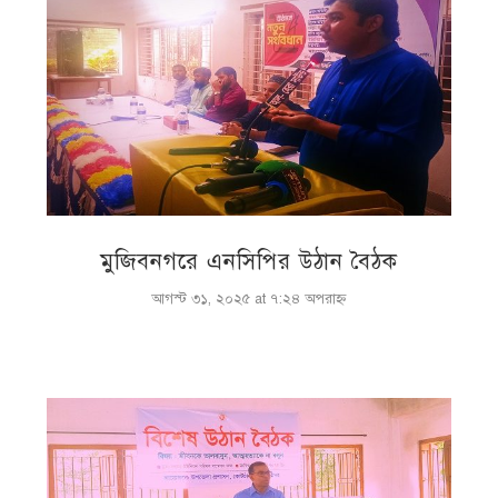
মুজিবনগরে এনসিপির উঠান বৈঠক
আগস্ট ৩১, ২০২৫ at ৭:২৪ অপরাহ্ণ