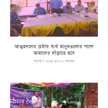
আত্মহননের চেষ্টায় ব্যর্থ মানুষগুলোর পাশে
আমাদের দাঁড়াতে হবে
আগস্ট ৭, ২০২৫ at ৫:০০ অপরাহ্ণ