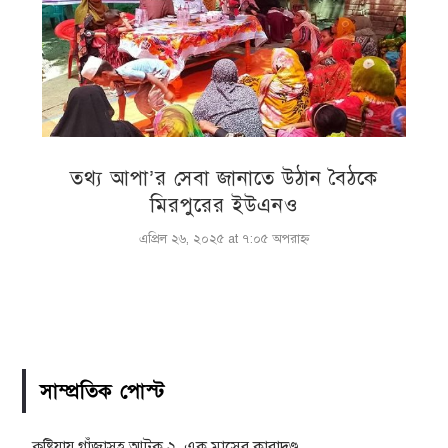
তথ্য আপা’র সেবা জানাতে উঠান বৈঠকে
মিরপুরের ইউএনও
এপ্রিল ২৬, ২০২৫ at ৭:০৫ অপরাহ্ণ
সাম্প্রতিক পোস্ট
কুষ্টিয়ায় গাঁজাসহ আটক ২, এক মাসের কারাদণ্ড