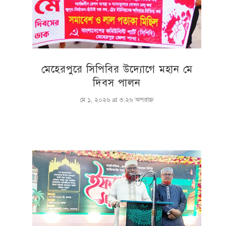
মেহেরপুরে সিপিবির উদ্যোগে মহান মে
দিবস পালন
মে ১, ২০২৬ at ৩:২৬ অপরাহ্ণ