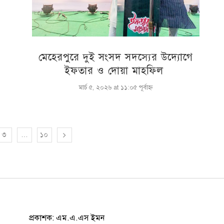
মেহেরপুরে দুই সংসদ সদস্যের উদ্যোগে
ইফতার ও দোয়া মাহফিল
মার্চ ৫, ২০২৬ at ১১:০৫ পূর্বাহ্ণ
৩
…
১০
প্রকাশক: এম.এ.এস ইমন