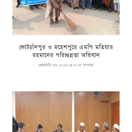
কোটচাঁদপুর ও মহেশপুরে এমপি মতিয়ার
রহমানের পরিচ্ছন্নতা অভিযান
ফেব্রুয়ারি ২৩, ২০২৬ at ৩:০৫ অপরাহ্ণ