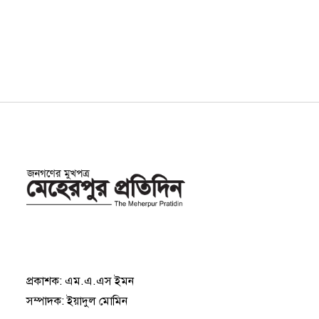
প্রকাশক: এম.এ.এস ইমন
সম্পাদক: ইয়াদুল মোমিন