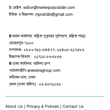
ই-মেইল:
editor@meherpurpratidin.com
নিউজ ও বিজ্ঞাপন
:
mpratidin@gmail.com
প্রধান কার্যালয়:
মল্লিক পুকুরের পূর্বপাশে, মল্লিক পাড়া,
মেহেরপুর-৭১০০
সম্পাদক-
+৮৮০৭৯১-৬৩৩৭৭
,
০১৩০৫-২১৭৫৮৮
বিজ্ঞাপন বিভাগ
:
০১৭১২-৮৮৫৮৫৫
ঢাকা কার্যালয়:
আনিশা গ্রুপ
ওয়েবসাইটঃ
aneeshagroup.com
কাঁটাবন ঢাল, ঢাকা
ফোন
(ঢাকা অফিস) :
০২-৯৬৭১০২৮
About Us
|
Privacy & Policies
|
Contact Us