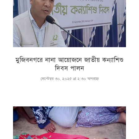
মুজিবনগরে নানা আয়োজনে জাতীয় কন্যাশিশু
দিবস পালন
সেপ্টেম্বর ৩০, ২০২৫ at ২:৩০ অপরাহ্ণ