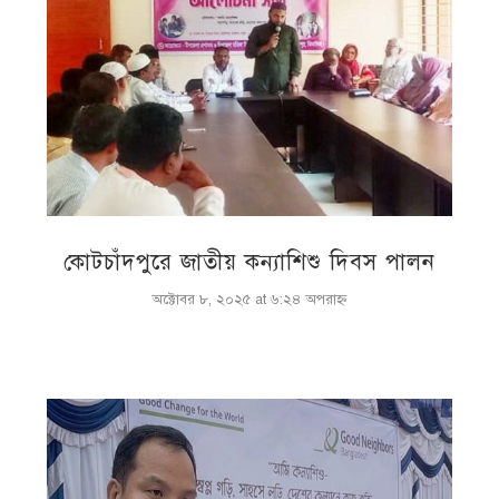
কোটচাঁদপুরে জাতীয় কন্যাশিশু দিবস পালন
অক্টোবর ৮, ২০২৫ at ৬:২৪ অপরাহ্ণ