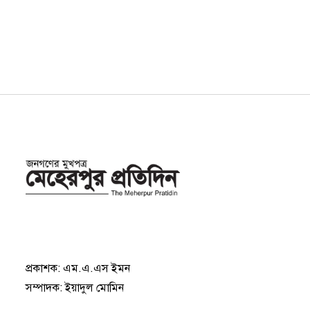
প্রকাশক: এম.এ.এস ইমন
সম্পাদক: ইয়াদুল মোমিন