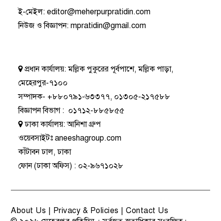
ই-মেইল:
editor@meherpurpratidin.com
নিউজ ও বিজ্ঞাপন
:
mpratidin@gmail.com
প্রধান কার্যালয়:
মল্লিক পুকুরের পূর্বপাশে, মল্লিক পাড়া,
মেহেরপুর-৭১০০
সম্পাদক-
+৮৮০৭৯১-৬৩৩৭৭
,
০১৩০৫-২১৭৫৮৮
বিজ্ঞাপন বিভাগ
:
০১৭১২-৮৮৫৮৫৫
ঢাকা কার্যালয়:
আনিশা গ্রুপ
ওয়েবসাইটঃ
aneeshagroup.com
কাঁটাবন ঢাল, ঢাকা
ফোন
(ঢাকা অফিস) :
০২-৯৬৭১০২৮
About Us
|
Privacy & Policies
|
Contact Us