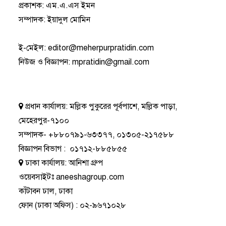
প্রকাশক: এম.এ.এস ইমন
সম্পাদক: ইয়াদুল মোমিন
ই-মেইল:
editor@meherpurpratidin.com
নিউজ ও বিজ্ঞাপন
:
mpratidin@gmail.com
প্রধান কার্যালয়:
মল্লিক পুকুরের পূর্বপাশে, মল্লিক পাড়া,
মেহেরপুর-৭১০০
সম্পাদক-
+৮৮০৭৯১-৬৩৩৭৭
,
০১৩০৫-২১৭৫৮৮
বিজ্ঞাপন বিভাগ
:
০১৭১২-৮৮৫৮৫৫
ঢাকা কার্যালয়:
আনিশা গ্রুপ
ওয়েবসাইটঃ
aneeshagroup.com
কাঁটাবন ঢাল, ঢাকা
ফোন
(ঢাকা অফিস) :
০২-৯৬৭১০২৮