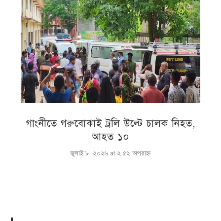
গাংনীতে গরুবোঝাই ট্রলি উল্টে চালক নিহত,
আহত ১০
জুলাই ৮, ২০২৬ at ২:৫২ অপরাহ্ণ