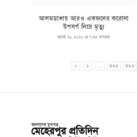
আলমডাঙ্গায় আরও একজনের করোনা
উপসর্গ নিয়ে মৃত্যু
জুলাই ২১, ২০২০ at ৭:৪৪ অপরাহ্ণ
১
…
৩৬৫
৩৬৬