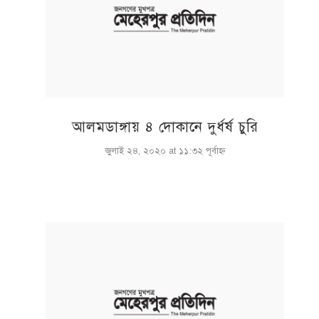
আলমডাঙ্গায় ৪ দোকানে দুর্ধর্ষ চুরি
জুলাই ২৪, ২০২০ at ১১:৩২ পূর্বাহ্ণ