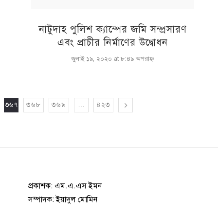
নাটুদাহ পুলিশ ক্যাম্পের জমি সম্প্রসারণ
এবং প্রাচীর নির্মাণের উদ্বোধন
জুলাই ১৯, ২০২০ at ৮:৪৯ অপরাহ্ণ
৩৬৭
৩৬৮
৩৬৯
…
৪২৩
প্রকাশক: এম.এ.এস ইমন
সম্পাদক: ইয়াদুল মোমিন