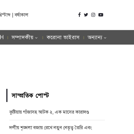
্টাব্দ | বর্ষাকাল
SH
সম্পাদকীয়
করোনা ভাইরাস
অন্যান্য
সাম্প্রতিক পোস্ট
কুষ্টিয়ায় গাঁজাসহ আটক ২, এক মাসের কারাদণ্ড
দলীয় শৃঙ্খলা বজায় রেখে নতুন নেতৃত্ব তৈরি এবং