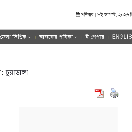
শনিবার | ৮ই আগস্ট, ২০২৬ খ্রিস
জেলা ভিত্তিক
আজকের পত্রিকা
ই-পেপার
ENGLI
াগ:
চুয়াডাঙ্গা