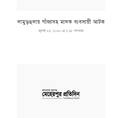
দামুড়হুদায় গাঁজাসহ মাদক ব্যবসায়ী আটক
জুলাই ২২, ২০২০ at ৬:১৮ অপরাহ্ণ