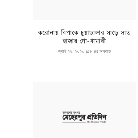
করোনায় বিপাকে চুয়াডাঙ্গার সাড়ে সাত
হাজার গো-খামারী
জুলাই ২২, ২০২০ at ৮:৪৫ অপরাহ্ণ