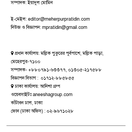
সম্পাদক: ইয়াদুল মোমিন
ই-মেইল:
editor@meherpurpratidin.com
নিউজ ও বিজ্ঞাপন
:
mpratidin@gmail.com
প্রধান কার্যালয়:
মল্লিক পুকুরের পূর্বপাশে, মল্লিক পাড়া,
মেহেরপুর-৭১০০
সম্পাদক-
+৮৮০৭৯১-৬৩৩৭৭
,
০১৩০৫-২১৭৫৮৮
বিজ্ঞাপন বিভাগ
:
০১৭১২-৮৮৫৮৫৫
ঢাকা কার্যালয়:
আনিশা গ্রুপ
ওয়েবসাইটঃ
aneeshagroup.com
কাঁটাবন ঢাল, ঢাকা
ফোন
(ঢাকা অফিস) :
০২-৯৬৭১০২৮