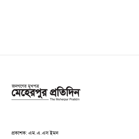
প্রকাশক: এম.এ.এস ইমন