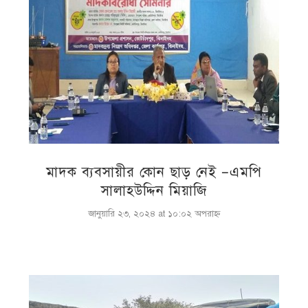
মাদক ব্যবসায়ীর কোন ছাড় নেই –এমপি
সালাহউদ্দিন মিয়াজি
জানুয়ারি ২৩, ২০২৪ at ১০:০২ অপরাহ্ণ