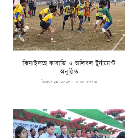
ঝিনাইদহে কাবাডি ও ভলিবল টুর্নামেন্ট
অনুষ্ঠিত
ডিসেম্বর ২৮, ২০২৫ at ৪:০০ অপরাহ্ণ