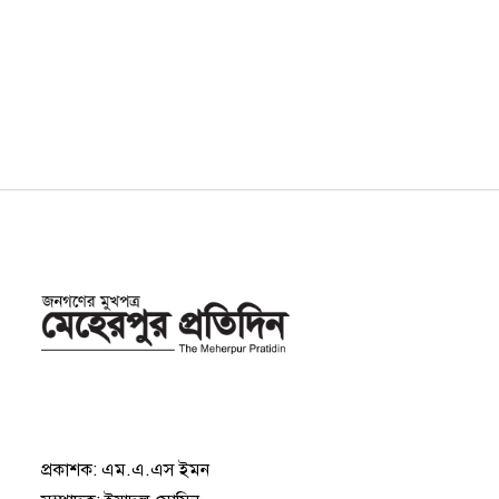
প্রকাশক: এম.এ.এস ইমন