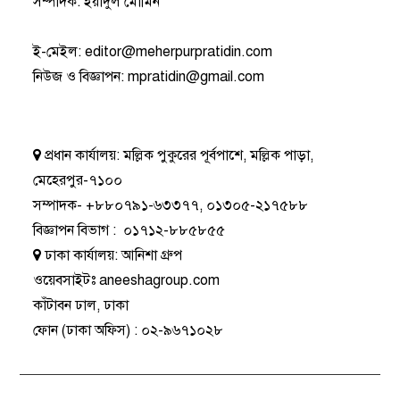
সম্পাদক: ইয়াদুল মোমিন
ই-মেইল:
editor@meherpurpratidin.com
নিউজ ও বিজ্ঞাপন
:
mpratidin@gmail.com
প্রধান কার্যালয়:
মল্লিক পুকুরের পূর্বপাশে, মল্লিক পাড়া,
মেহেরপুর-৭১০০
সম্পাদক-
+৮৮০৭৯১-৬৩৩৭৭
,
০১৩০৫-২১৭৫৮৮
বিজ্ঞাপন বিভাগ
:
০১৭১২-৮৮৫৮৫৫
ঢাকা কার্যালয়:
আনিশা গ্রুপ
ওয়েবসাইটঃ
aneeshagroup.com
কাঁটাবন ঢাল, ঢাকা
ফোন
(ঢাকা অফিস) :
০২-৯৬৭১০২৮