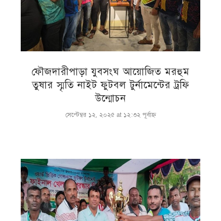
ফৌজদারীপাড়া যুবসংঘ আয়োজিত মরহুম
তুষার স্মৃতি নাইট ফুটবল টুর্নামেন্টের ট্রফি
উন্মোচন
সেপ্টেম্বর ১২, ২০২৫ at ১২:৩২ পূর্বাহ্ণ