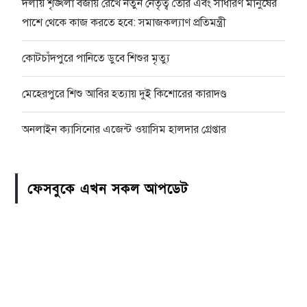
দলীয় শৃঙ্খলা বজায় রেখে নতুন নেতৃত্ব তৈরি এবং সাধারণ মানুষের
পাশে থেকে কাজ করতে হবে: সমাজকল্যাণ প্রতিমন্ত্রী
কোটচাঁদপুরে পানিতে ডুবে শিশুর মৃত্যু
মেহেরপুরে শিশু আবির হত্যায় দুই কিশোরের কারাদণ্ড
অনলাইন ক্যাসিনোর এজেন্ট ওয়াসিম হালদার গ্রেপ্তার
ফেসবুকে এখন সকল আপডেট