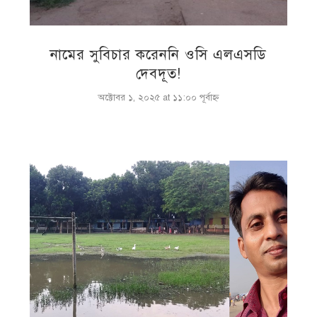
নামের সুবিচার করেননি ওসি এলএসডি
দেবদূত!
অক্টোবর ১, ২০২৫ at ১১:০০ পূর্বাহ্ণ