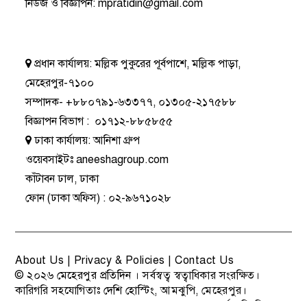
নিউজ ও বিজ্ঞাপন
:
mpratidin@gmail.com
প্রধান কার্যালয়:
মল্লিক পুকুরের পূর্বপাশে, মল্লিক পাড়া,
মেহেরপুর-৭১০০
সম্পাদক-
+৮৮০৭৯১-৬৩৩৭৭
,
০১৩০৫-২১৭৫৮৮
বিজ্ঞাপন বিভাগ
:
০১৭১২-৮৮৫৮৫৫
ঢাকা কার্যালয়:
আনিশা গ্রুপ
ওয়েবসাইটঃ
aneeshagroup.com
কাঁটাবন ঢাল, ঢাকা
ফোন
(ঢাকা অফিস) :
০২-৯৬৭১০২৮
About Us
|
Privacy & Policies
|
Contact Us
© ২০২৬
মেহেরপুর প্রতিদিন
। সর্বস্বত্ব স্বত্বাধিকার সংরক্ষিত।
কারিগরি সহযোগিতাঃ
দেশি হোস্টিং
, আমঝুপি, মেহেরপুর।
বাংলাদেশ সরকারের 'তথ্য ও সম্প্রচার মন্ত্রণালয়' কর্তৃক নিবন্ধিত ও