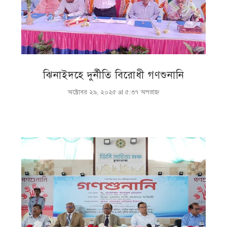
ঝিনাইদহে দুর্নীতি বিরোধী গণশুনানি
অক্টোবর ২৯, ২০২৫ at ৫:৩৭ অপরাহ্ণ