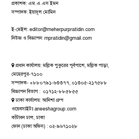
প্রকাশক: এম.এ.এস ইমন
সম্পাদক: ইয়াদুল মোমিন
ই-মেইল:
editor@meherpurpratidin.com
নিউজ ও বিজ্ঞাপন
:
mpratidin@gmail.com
প্রধান কার্যালয়:
মল্লিক পুকুরের পূর্বপাশে, মল্লিক পাড়া,
মেহেরপুর-৭১০০
সম্পাদক-
+৮৮০৭৯১-৬৩৩৭৭
,
০১৩০৫-২১৭৫৮৮
বিজ্ঞাপন বিভাগ
:
০১৭১২-৮৮৫৮৫৫
ঢাকা কার্যালয়:
আনিশা গ্রুপ
ওয়েবসাইটঃ
aneeshagroup.com
কাঁটাবন ঢাল, ঢাকা
ফোন
(ঢাকা অফিস) :
০২-৯৬৭১০২৮