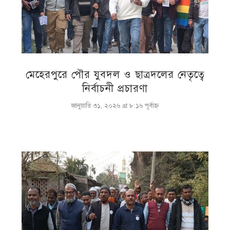
মেহেরপুরে পৌর যুবদল ও ছাত্রদলের নেতৃত্বে
নির্বাচনী প্রচারণা
জানুয়ারি ৩১, ২০২৬ at ৮:১৬ পূর্বাহ্ণ