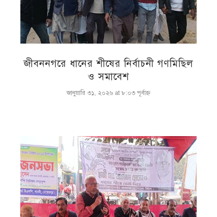
জীবননগরে ধানের শীষের নির্বাচনী গণমিছিল
ও সমাবেশ
জানুয়ারি ৩১, ২০২৬ at ৮:০৩ পূর্বাহ্ণ