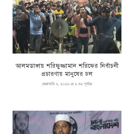
আলমডাঙ্গায় শরিফুজ্জামান শরিফের নির্বাচনী
প্রচারণায় মানুষের ঢল
ফেব্রুয়ারি ৬, ২০২৬ at ৯:৩২ পূর্বাহ্ণ