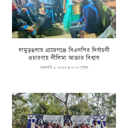
দামুড়হুদায় গ্রামেগঞ্জে বিএনপির নির্বাচনী
প্রচারণায় নীলিমা আক্তার বিশ্বাস
ফেব্রুয়ারি ১, ২০২৬ at ৮:০৭ পূর্বাহ্ণ