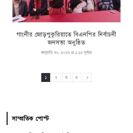
গাংনীর জোড়পুকুরিয়াতে বিএনপির নির্বাচনী
জনসভা অনুষ্ঠিত
জানুয়ারি ৩০, ২০২৬ at ১:১৯ পূর্বাহ্ণ
১
২
৩
৪
সাম্প্রতিক পোস্ট