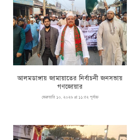
আলমডাঙ্গায় জামায়াতের নির্বাচনী জনসভায়
গণজোয়ার
ফেব্রুয়ারি ১০, ২০২৬ at ১১:৫২ পূর্বাহ্ণ