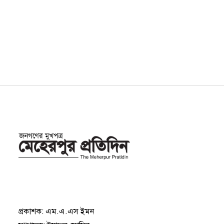
প্রকাশক: এম.এ.এস ইমন