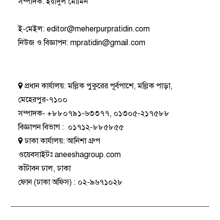
সম্পাদক: ইয়াদুল মোমিন
ই-মেইল:
editor@meherpurpratidin.com
নিউজ ও বিজ্ঞাপন
:
mpratidin@gmail.com
প্রধান কার্যালয়:
মল্লিক পুকুরের পূর্বপাশে, মল্লিক পাড়া,
মেহেরপুর-৭১০০
সম্পাদক-
+৮৮০৭৯১-৬৩৩৭৭
,
০১৩০৫-২১৭৫৮৮
বিজ্ঞাপন বিভাগ
:
০১৭১২-৮৮৫৮৫৫
ঢাকা কার্যালয়:
আনিশা গ্রুপ
ওয়েবসাইটঃ
aneeshagroup.com
কাঁটাবন ঢাল, ঢাকা
ফোন
(ঢাকা অফিস) :
০২-৯৬৭১০২৮