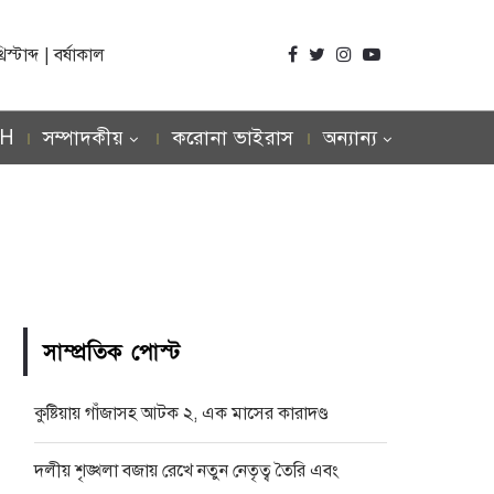
্টাব্দ | বর্ষাকাল
SH
সম্পাদকীয়
করোনা ভাইরাস
অন্যান্য
সাম্প্রতিক পোস্ট
কুষ্টিয়ায় গাঁজাসহ আটক ২, এক মাসের কারাদণ্ড
দলীয় শৃঙ্খলা বজায় রেখে নতুন নেতৃত্ব তৈরি এবং