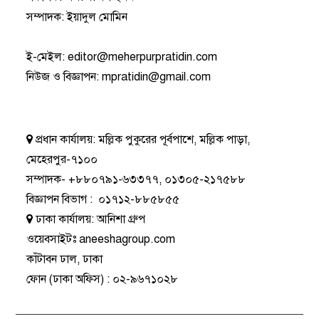
সম্পাদক: ইয়াদুল মোমিন
ই-মেইল:
editor@meherpurpratidin.com
নিউজ ও বিজ্ঞাপন
:
mpratidin@gmail.com
প্রধান কার্যালয়:
মল্লিক পুকুরের পূর্বপাশে, মল্লিক পাড়া,
মেহেরপুর-৭১০০
সম্পাদক-
+৮৮০৭৯১-৬৩৩৭৭
,
০১৩০৫-২১৭৫৮৮
বিজ্ঞাপন বিভাগ
:
০১৭১২-৮৮৫৮৫৫
ঢাকা কার্যালয়:
আনিশা গ্রুপ
ওয়েবসাইটঃ
aneeshagroup.com
কাঁটাবন ঢাল, ঢাকা
ফোন
(ঢাকা অফিস) :
০২-৯৬৭১০২৮