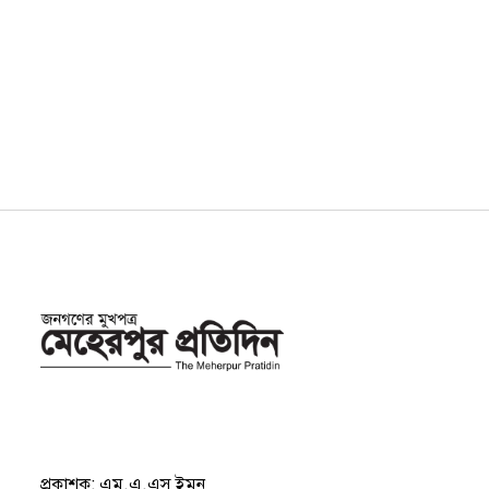
প্রকাশক: এম.এ.এস ইমন