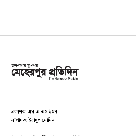
প্রকাশক: এম.এ.এস ইমন
সম্পাদক: ইয়াদুল মোমিন