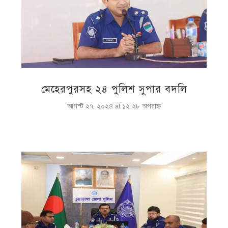
মেহেরপুরসহ ২৪ পুলিশ সুপার বদলি
আগস্ট ২৭, ২০২৪ at ১২:২৮ অপরাহ্ণ