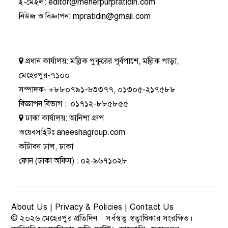
ই-মেইল:
editor@meherpurpratidin.com
নিউজ ও বিজ্ঞাপন
:
mpratidin@gmail.com
প্রধান কার্যালয়:
মল্লিক পুকুরের পূর্বপাশে, মল্লিক পাড়া,
মেহেরপুর-৭১০০
সম্পাদক-
+৮৮০৭৯১-৬৩৩৭৭
,
০১৩০৫-২১৭৫৮৮
বিজ্ঞাপন বিভাগ
:
০১৭১২-৮৮৫৮৫৫
ঢাকা কার্যালয়:
আনিশা গ্রুপ
ওয়েবসাইটঃ
aneeshagroup.com
কাঁটাবন ঢাল, ঢাকা
ফোন
(ঢাকা অফিস) :
০২-৯৬৭১০২৮
About Us
|
Privacy & Policies
|
Contact Us
© ২০২৬
মেহেরপুর প্রতিদিন
। সর্বস্বত্ব স্বত্বাধিকার সংরক্ষিত।