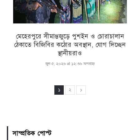
মেহেরপুরে সীমান্তজুড়ে পুশইন ও চোরাচালান
ঠেকাতে বিজিবির কঠোর অবস্থান, যোগ দিচ্ছেন
স্থানীয়রাও
জুন ৫, ২০২৬ at ১২:৩৬ অপরাহ্ণ
১
২
সাম্প্রতিক পোস্ট