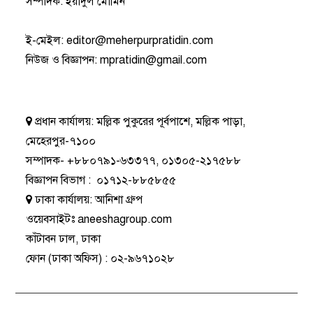
সম্পাদক: ইয়াদুল মোমিন
ই-মেইল:
editor@meherpurpratidin.com
নিউজ ও বিজ্ঞাপন
:
mpratidin@gmail.com
প্রধান কার্যালয়:
মল্লিক পুকুরের পূর্বপাশে, মল্লিক পাড়া,
মেহেরপুর-৭১০০
সম্পাদক-
+৮৮০৭৯১-৬৩৩৭৭
,
০১৩০৫-২১৭৫৮৮
বিজ্ঞাপন বিভাগ
:
০১৭১২-৮৮৫৮৫৫
ঢাকা কার্যালয়:
আনিশা গ্রুপ
ওয়েবসাইটঃ
aneeshagroup.com
কাঁটাবন ঢাল, ঢাকা
ফোন
(ঢাকা অফিস) :
০২-৯৬৭১০২৮