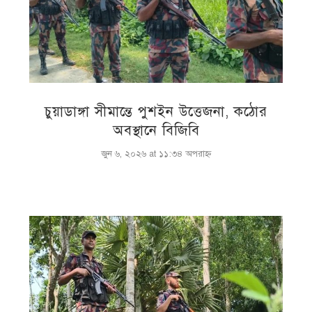
চুয়াডাঙ্গা সীমান্তে পুশইন উত্তেজনা, কঠোর
অবস্থানে বিজিবি
জুন ৬, ২০২৬ at ১১:৩৪ অপরাহ্ণ