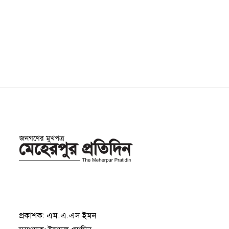
প্রকাশক: এম.এ.এস ইমন