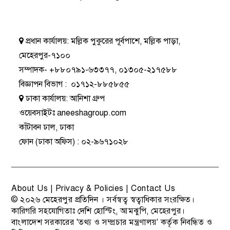
প্রধান কার্যালয়:
মল্লিক পুকুরের পূর্বপাশে, মল্লিক পাড়া,
মেহেরপুর-৭১০০
সম্পাদক-
+৮৮০৭৯১-৬৩৩৭৭
,
০১৩০৫-২১৭৫৮৮
বিজ্ঞাপন বিভাগ
:
০১৭১২-৮৮৫৮৫৫
ঢাকা কার্যালয়:
আনিশা গ্রুপ
ওয়েবসাইটঃ
aneeshagroup.com
কাঁটাবন ঢাল, ঢাকা
ফোন
(ঢাকা অফিস) :
০২-৯৬৭১০২৮
About Us
|
Privacy & Policies
|
Contact Us
© ২০২৬
মেহেরপুর প্রতিদিন
। সর্বস্বত্ব স্বত্বাধিকার সংরক্ষিত।
কারিগরি সহযোগিতাঃ
দেশি হোস্টিং
, আমঝুপি, মেহেরপুর।
বাংলাদেশ সরকারের 'তথ্য ও সম্প্রচার মন্ত্রণালয়' কর্তৃক নিবন্ধিত ও