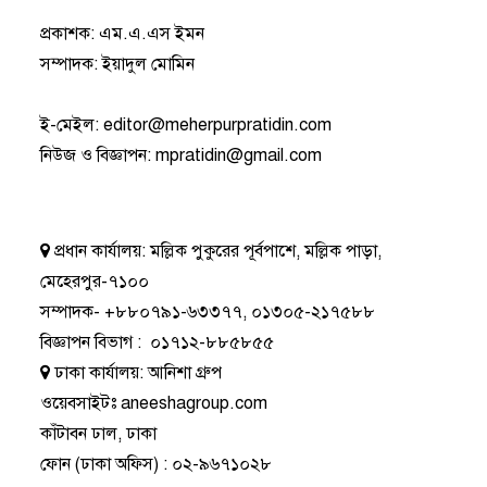
প্রকাশক: এম.এ.এস ইমন
সম্পাদক: ইয়াদুল মোমিন
ই-মেইল:
editor@meherpurpratidin.com
নিউজ ও বিজ্ঞাপন
:
mpratidin@gmail.com
প্রধান কার্যালয়:
মল্লিক পুকুরের পূর্বপাশে, মল্লিক পাড়া,
মেহেরপুর-৭১০০
সম্পাদক-
+৮৮০৭৯১-৬৩৩৭৭
,
০১৩০৫-২১৭৫৮৮
বিজ্ঞাপন বিভাগ
:
০১৭১২-৮৮৫৮৫৫
ঢাকা কার্যালয়:
আনিশা গ্রুপ
ওয়েবসাইটঃ
aneeshagroup.com
কাঁটাবন ঢাল, ঢাকা
ফোন
(ঢাকা অফিস) :
০২-৯৬৭১০২৮