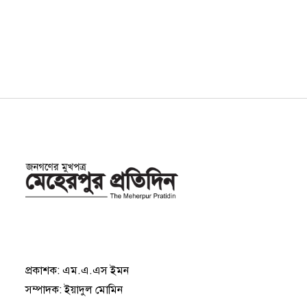
প্রকাশক: এম.এ.এস ইমন
সম্পাদক: ইয়াদুল মোমিন