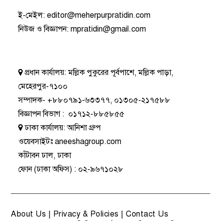
ই-মেইল:
editor@meherpurpratidin.com
নিউজ ও বিজ্ঞাপন
:
mpratidin@gmail.com
প্রধান কার্যালয়:
মল্লিক পুকুরের পূর্বপাশে, মল্লিক পাড়া,
মেহেরপুর-৭১০০
সম্পাদক-
+৮৮০৭৯১-৬৩৩৭৭
,
০১৩০৫-২১৭৫৮৮
বিজ্ঞাপন বিভাগ
:
০১৭১২-৮৮৫৮৫৫
ঢাকা কার্যালয়:
আনিশা গ্রুপ
ওয়েবসাইটঃ
aneeshagroup.com
কাঁটাবন ঢাল, ঢাকা
ফোন
(ঢাকা অফিস) :
০২-৯৬৭১০২৮
About Us
|
Privacy & Policies
|
Contact Us