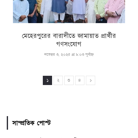
মেহেরপুরের বারাদীতে জামায়াত প্রার্থীর
গণসংযোগ
নভেম্বর ৩, ২০২৫ at ৯:০৩ পূর্বাহ্ণ
১
২
৩
৪
সাম্প্রতিক পোস্ট