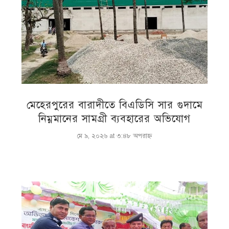
মেহেরপুরের বারাদীতে বিএডিসি সার গুদামে
নিম্নমানের সামগ্রী ব্যবহারের অভিযোগ
মে ৯, ২০২৬ at ৩:৪৮ অপরাহ্ণ