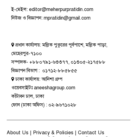
ই-মেইল:
editor@meherpurpratidin.com
নিউজ ও বিজ্ঞাপন
:
mpratidin@gmail.com
প্রধান কার্যালয়:
মল্লিক পুকুরের পূর্বপাশে, মল্লিক পাড়া,
মেহেরপুর-৭১০০
সম্পাদক-
+৮৮০৭৯১-৬৩৩৭৭
,
০১৩০৫-২১৭৫৮৮
বিজ্ঞাপন বিভাগ
:
০১৭১২-৮৮৫৮৫৫
ঢাকা কার্যালয়:
আনিশা গ্রুপ
ওয়েবসাইটঃ
aneeshagroup.com
কাঁটাবন ঢাল, ঢাকা
ফোন
(ঢাকা অফিস) :
০২-৯৬৭১০২৮
About Us
|
Privacy & Policies
|
Contact Us