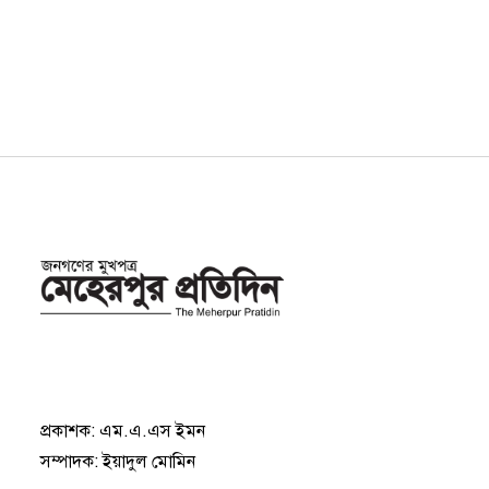
প্রকাশক: এম.এ.এস ইমন
সম্পাদক: ইয়াদুল মোমিন