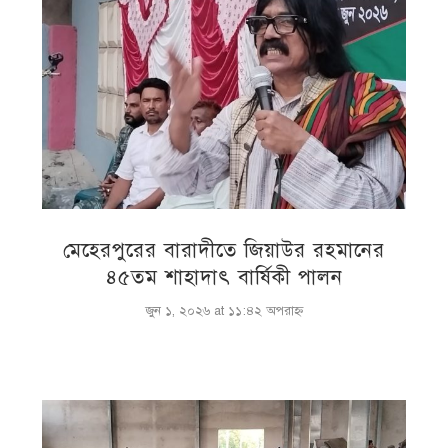
মেহেরপুরের বারাদীতে জিয়াউর রহমানের
৪৫তম শাহাদাৎ বার্ষিকী পালন
জুন ১, ২০২৬ at ১১:৪২ অপরাহ্ণ