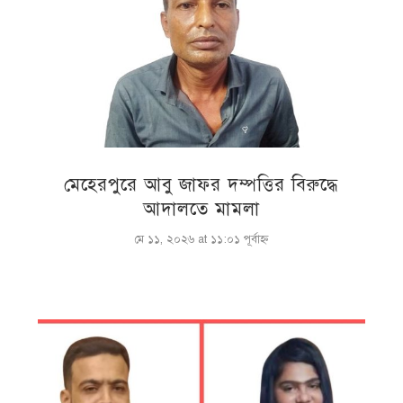
মেহেরপুরে আবু জাফর দম্পত্তির বিরুদ্ধে
আদালতে মামলা
মে ১১, ২০২৬ at ১১:০১ পূর্বাহ্ণ