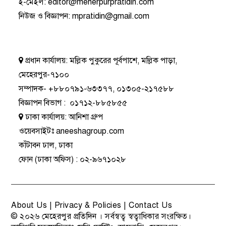
ই-মেইল:
editor@meherpurpratidin.com
নিউজ ও বিজ্ঞাপন
:
mpratidin@gmail.com
প্রধান কার্যালয়:
মল্লিক পুকুরের পূর্বপাশে, মল্লিক পাড়া,
মেহেরপুর-৭১০০
সম্পাদক-
+৮৮০৭৯১-৬৩৩৭৭
,
০১৩০৫-২১৭৫৮৮
বিজ্ঞাপন বিভাগ
:
০১৭১২-৮৮৫৮৫৫
ঢাকা কার্যালয়:
আনিশা গ্রুপ
ওয়েবসাইটঃ
aneeshagroup.com
কাঁটাবন ঢাল, ঢাকা
ফোন
(ঢাকা অফিস) :
০২-৯৬৭১০২৮
About Us
|
Privacy & Policies
|
Contact Us
© ২০২৬
মেহেরপুর প্রতিদিন
। সর্বস্বত্ব স্বত্বাধিকার সংরক্ষিত।