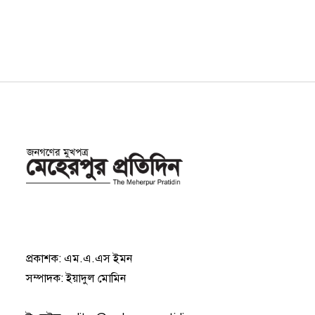
প্রকাশক: এম.এ.এস ইমন
সম্পাদক: ইয়াদুল মোমিন