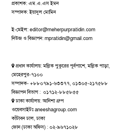
প্রকাশক: এম.এ.এস ইমন
সম্পাদক: ইয়াদুল মোমিন
ই-মেইল:
editor@meherpurpratidin.com
নিউজ ও বিজ্ঞাপন
:
mpratidin@gmail.com
প্রধান কার্যালয়:
মল্লিক পুকুরের পূর্বপাশে, মল্লিক পাড়া,
মেহেরপুর-৭১০০
সম্পাদক-
+৮৮০৭৯১-৬৩৩৭৭
,
০১৩০৫-২১৭৫৮৮
বিজ্ঞাপন বিভাগ
:
০১৭১২-৮৮৫৮৫৫
ঢাকা কার্যালয়:
আনিশা গ্রুপ
ওয়েবসাইটঃ
aneeshagroup.com
কাঁটাবন ঢাল, ঢাকা
ফোন
(ঢাকা অফিস) :
০২-৯৬৭১০২৮