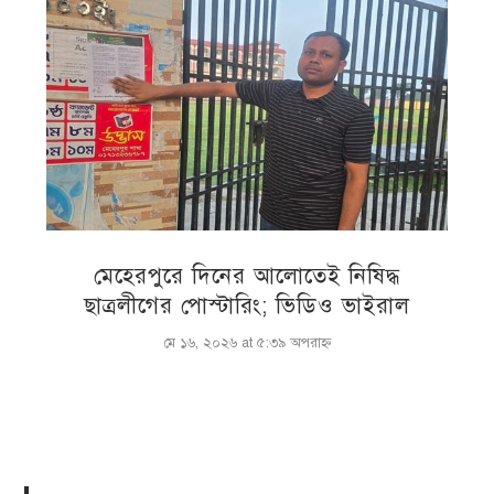
মেহেরপুরে দিনের আলোতেই নিষিদ্ধ
ছাত্রলীগের পোস্টারিং; ভিডিও ভাইরাল
মে ১৬, ২০২৬ at ৫:৩৯ অপরাহ্ণ