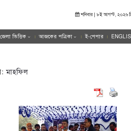
শনিবার | ৮ই আগস্ট, ২০২৬ খ্রিস
জেলা ভিত্তিক
আজকের পত্রিকা
ই-পেপার
ENGLI
াগ:
মাহফিল