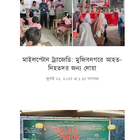
মাইলস্টোন ট্র্যাজেডি: মুজিবনগরে আহত-
নিহতদর জন্য দোয়া
জুলাই ২২, ২০২৫ at ১:১৫ অপরাহ্ণ