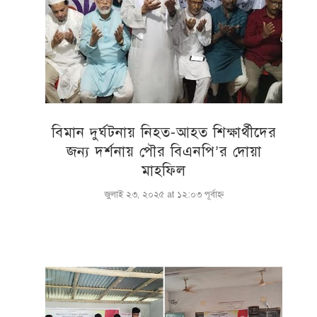
বিমান দুর্ঘটনায় নিহত-আহত শিক্ষার্থীদের
জন্য দর্শনায় পৌর বিএনপি’র দোয়া
মাহফিল
জুলাই ২৩, ২০২৫ at ১২:০৩ পূর্বাহ্ণ