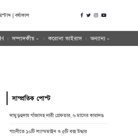
্টাব্দ | বর্ষাকাল
SH
সম্পাদকীয়
করোনা ভাইরাস
অন্যান্য
সাম্প্রতিক পোস্ট
দামুড়হুদায় গাঁজাসহ নারী গ্রেফতার, ৬ মাসের কারাদণ্ড
গাংনীতে ১০টি ল্যান্ডমাইন ও ৫টি বক্স উদ্ধার