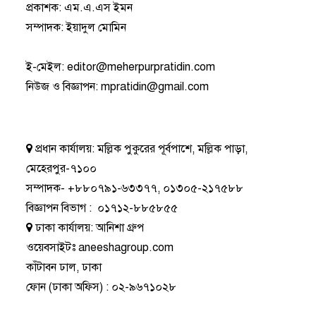
প্রকাশক: এম.এ.এস ইমন
সম্পাদক: ইয়াদুল মোমিন
ই-মেইল:
editor@meherpurpratidin.com
নিউজ ও বিজ্ঞাপন
:
mpratidin@gmail.com
প্রধান কার্যালয়:
মল্লিক পুকুরের পূর্বপাশে, মল্লিক পাড়া,
মেহেরপুর-৭১০০
সম্পাদক-
+৮৮০৭৯১-৬৩৩৭৭
,
০১৩০৫-২১৭৫৮৮
বিজ্ঞাপন বিভাগ
:
০১৭১২-৮৮৫৮৫৫
ঢাকা কার্যালয়:
আনিশা গ্রুপ
ওয়েবসাইটঃ
aneeshagroup.com
কাঁটাবন ঢাল, ঢাকা
ফোন
(ঢাকা অফিস) :
০২-৯৬৭১০২৮