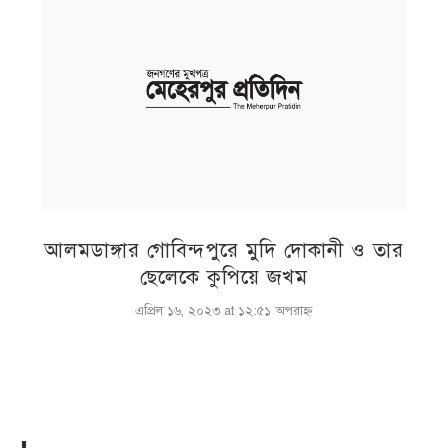
আলমডাঙ্গার গোবিন্দপুরে মুদি দোকানী ও তার
ছেলেকে কুপিয়ে জখম
এপ্রিল ১৬, ২০২৩ at ১২:৫১ অপরাহ্ণ