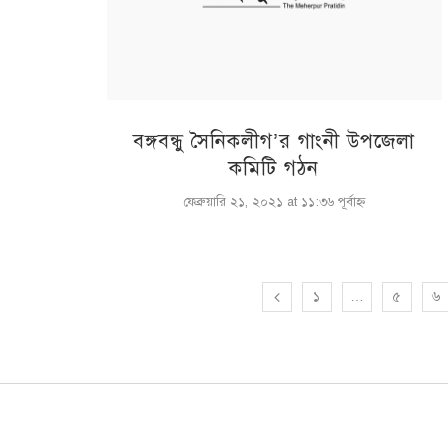
বঙ্গবন্ধু সৈনিকলীগ’র গাংনী উপজেলা
কমিটি গঠন
ফেব্রুয়ারি ২১, ২০২১ at ১১:৩৬ পূর্বাহ্ণ
১
…
৫
৬