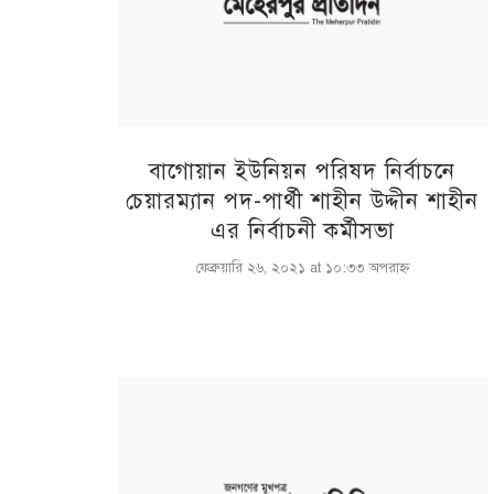
বাগোয়ান ইউনিয়ন পরিষদ নির্বাচনে
চেয়ারম্যান পদ-পার্থী শাহীন উদ্দীন শাহীন
এর নির্বাচনী কর্মীসভা
ফেব্রুয়ারি ২৬, ২০২১ at ১০:৩৩ অপরাহ্ণ