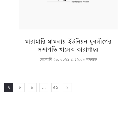
মারামারি মামলায় ইউনিয়ন যুবলীগের
সভাপতি খালেক কারাগারে
ফেব্রুয়ারি ২০, ২০২১ at ১২:২৯ অপরাহ্ণ
৭
৮
৯
…
৫১