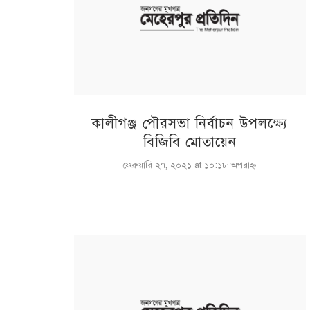
কালীগঞ্জ পৌরসভা নির্বাচন উপলক্ষ্যে
বিজিবি মোতায়েন
ফেব্রুয়ারি ২৭, ২০২১ at ১০:১৮ অপরাহ্ণ