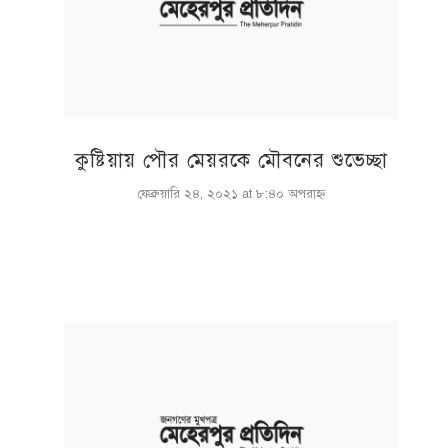
কুষ্টিয়ায় পৌর মেয়রকে মৌবনের শুভেচ্ছা
ফেব্রুয়ারি ২৪, ২০২১ at ৮:৪০ অপরাহ্ণ