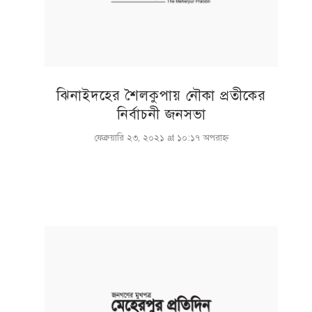
ঝিনাইদহের শৈলকুপায় নৌকা প্রতীকের
নির্বাচনী জনসভা
ফেব্রুয়ারি ২৩, ২০২১ at ১০:১৭ অপরাহ্ণ