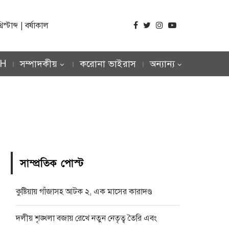
্টাব্দ | বর্ষাকাল
SH
সম্পাদকীয়
করোনা ভাইরাস
অন্যান্য
সাম্প্রতিক পোস্ট
কুষ্টিয়ায় গাঁজাসহ আটক ২, এক মাসের কারাদণ্ড
দলীয় শৃঙ্খলা বজায় রেখে নতুন নেতৃত্ব তৈরি এবং