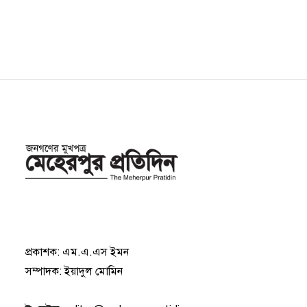
প্রকাশক: এম.এ.এস ইমন
সম্পাদক: ইয়াদুল মোমিন