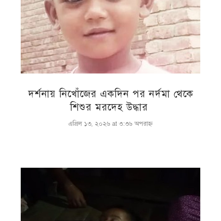
দর্শনায় নিখোঁজের একদিন পর নর্দমা থেকে
শিশুর মরদেহ উদ্ধার
এপ্রিল ১৩, ২০২৬ at ৩:৩৬ অপরাহ্ণ