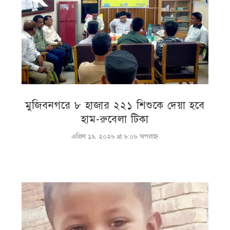
মুজিবনগরে ৮ হাজার ২২১ শিশুকে দেয়া হবে
হাম-রুবেলা টিকা
এপ্রিল ১৯, ২০২৬ at ৬:০৬ অপরাহ্ণ