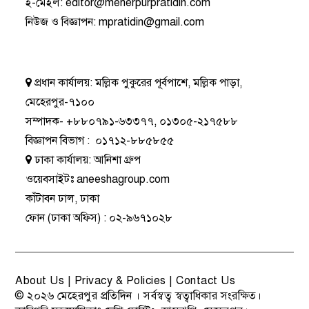
ই-মেইল:
editor@meherpurpratidin.com
নিউজ ও বিজ্ঞাপন
:
mpratidin@gmail.com
প্রধান কার্যালয়:
মল্লিক পুকুরের পূর্বপাশে, মল্লিক পাড়া,
মেহেরপুর-৭১০০
সম্পাদক-
+৮৮০৭৯১-৬৩৩৭৭
,
০১৩০৫-২১৭৫৮৮
বিজ্ঞাপন বিভাগ
:
০১৭১২-৮৮৫৮৫৫
ঢাকা কার্যালয়:
আনিশা গ্রুপ
ওয়েবসাইটঃ
aneeshagroup.com
কাঁটাবন ঢাল, ঢাকা
ফোন
(ঢাকা অফিস) :
০২-৯৬৭১০২৮
About Us
|
Privacy & Policies
|
Contact Us
© ২০২৬
মেহেরপুর প্রতিদিন
। সর্বস্বত্ব স্বত্বাধিকার সংরক্ষিত।