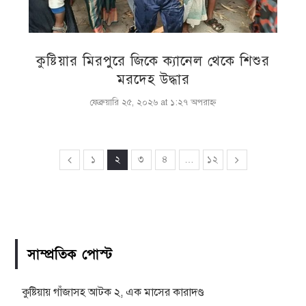
কুষ্টিয়ার মিরপুরে জিকে ক্যানেল থেকে শিশুর
মরদেহ উদ্ধার
ফেব্রুয়ারি ২৫, ২০২৬ at ১:২৭ অপরাহ্ণ
১
২
৩
৪
…
১২
সাম্প্রতিক পোস্ট
কুষ্টিয়ায় গাঁজাসহ আটক ২, এক মাসের কারাদণ্ড