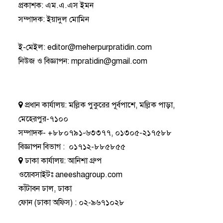
প্রকাশক: এম.এ.এস ইমন
সম্পাদক: ইয়াদুল মোমিন
ই-মেইল:
editor@meherpurpratidin.com
নিউজ ও বিজ্ঞাপন
:
mpratidin@gmail.com
প্রধান কার্যালয়:
মল্লিক পুকুরের পূর্বপাশে, মল্লিক পাড়া,
মেহেরপুর-৭১০০
সম্পাদক-
+৮৮০৭৯১-৬৩৩৭৭
,
০১৩০৫-২১৭৫৮৮
বিজ্ঞাপন বিভাগ
:
০১৭১২-৮৮৫৮৫৫
ঢাকা কার্যালয়:
আনিশা গ্রুপ
ওয়েবসাইটঃ
aneeshagroup.com
কাঁটাবন ঢাল, ঢাকা
ফোন
(ঢাকা অফিস) :
০২-৯৬৭১০২৮