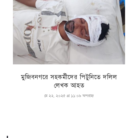
মুজিবনগরে সহকর্মীদের পিটুনিতে দলিল
লেখক আহত
মে ২২, ২০২৫ at ১১:০৯ অপরাহ্ণ