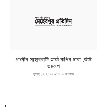
গাংনীর সাহারবাটি মাঠে কপির চারা কেঁটে
তছরুপ
জুলাই ১৭, ২০২২ at ৩:০৬ অপরাহ্ণ