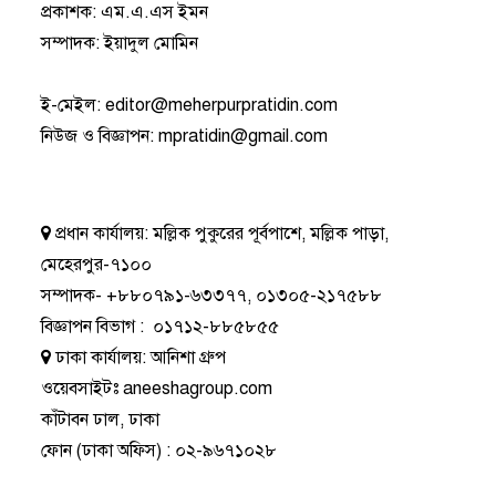
প্রকাশক: এম.এ.এস ইমন
সম্পাদক: ইয়াদুল মোমিন
ই-মেইল:
editor@meherpurpratidin.com
নিউজ ও বিজ্ঞাপন
:
mpratidin@gmail.com
প্রধান কার্যালয়:
মল্লিক পুকুরের পূর্বপাশে, মল্লিক পাড়া,
মেহেরপুর-৭১০০
সম্পাদক-
+৮৮০৭৯১-৬৩৩৭৭
,
০১৩০৫-২১৭৫৮৮
বিজ্ঞাপন বিভাগ
:
০১৭১২-৮৮৫৮৫৫
ঢাকা কার্যালয়:
আনিশা গ্রুপ
ওয়েবসাইটঃ
aneeshagroup.com
কাঁটাবন ঢাল, ঢাকা
ফোন
(ঢাকা অফিস) :
০২-৯৬৭১০২৮