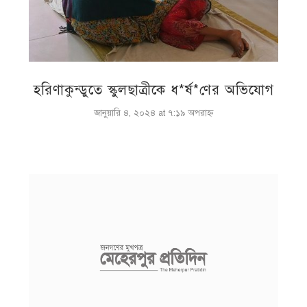
হরিণাকুন্ডুতে স্কুলছাত্রীকে ধ*র্ষ*ণের অভিযোগ
জানুয়ারি ৪, ২০২৪ at ৭:১৯ অপরাহ্ণ