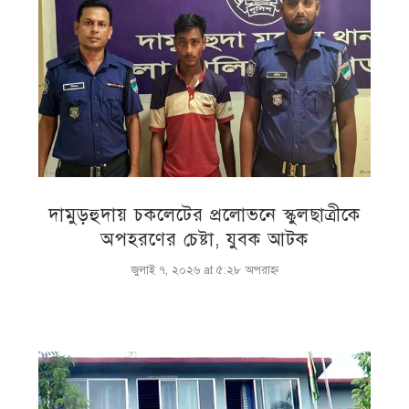
দামুড়হুদায় চকলেটের প্রলোভনে স্কুলছাত্রীকে
অপহরণের চেষ্টা, যুবক আটক
জুলাই ৭, ২০২৬ at ৫:২৮ অপরাহ্ণ