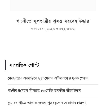
গাংনীতে স্কুলছাত্রীর ঝুলন্ত মরদেহ উদ্ধার
সেপ্টেম্বর ১৪, ২০২৩ at ৪:২২ অপরাহ্ণ
সাম্প্রতিক পোস্ট
মেহেরপুরে অনলাইনে জুয়া খেলার অভিযোগে ৪ যুবক গ্রেপ্তার
গাংনীর রংমহল সীমান্তে ১৬ কেজি ভারতীয় গাঁজা উদ্ধার
কুমারখালীতে তালাক দেওয়া পুত্রবধূকে ঘরে আনায় হামলা,