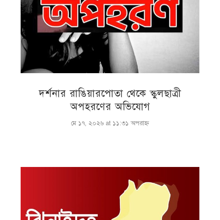
দর্শনার রাঙিয়ারপোতা থেকে স্কুলছাত্রী
অপহরণের অভিযোগ
মে ১৭, ২০২৬ at ১১:৩১ অপরাহ্ণ