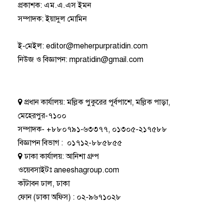
প্রকাশক: এম.এ.এস ইমন
সম্পাদক: ইয়াদুল মোমিন
ই-মেইল:
editor@meherpurpratidin.com
নিউজ ও বিজ্ঞাপন
:
mpratidin@gmail.com
প্রধান কার্যালয়:
মল্লিক পুকুরের পূর্বপাশে, মল্লিক পাড়া,
মেহেরপুর-৭১০০
সম্পাদক-
+৮৮০৭৯১-৬৩৩৭৭
,
০১৩০৫-২১৭৫৮৮
বিজ্ঞাপন বিভাগ
:
০১৭১২-৮৮৫৮৫৫
ঢাকা কার্যালয়:
আনিশা গ্রুপ
ওয়েবসাইটঃ
aneeshagroup.com
কাঁটাবন ঢাল, ঢাকা
ফোন
(ঢাকা অফিস) :
০২-৯৬৭১০২৮