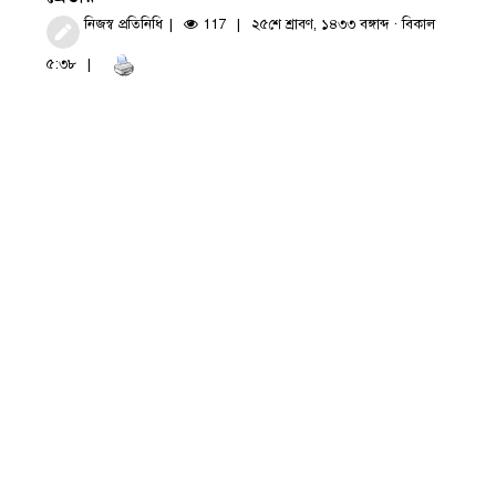
নিজস্ব প্রতিনিধি
117
২৫শে শ্রাবণ, ১৪৩৩ বঙ্গাব্দ · বিকাল
৫:৩৮