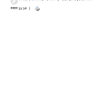
সকাল ১১:১৪