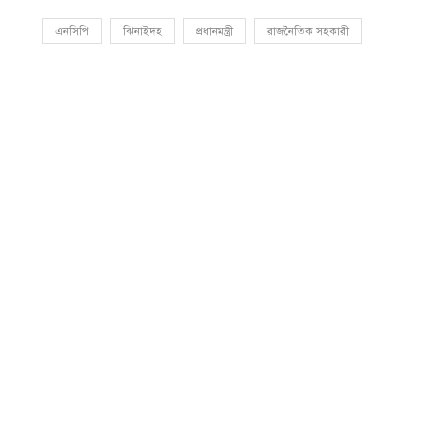
এনসিপি
ঝিনাইদহ
প্রধানমন্ত্রী
রাজনৈতিক সহকারী