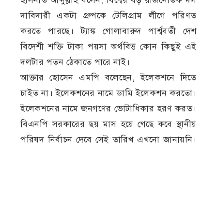
হাসনাত আব্দুল্লাহ বলেন, বিশ্বের বড় রাজনৈতিক দল
দাবিদারী একটা গ্রুপকে টেলিগ্রাম লীগে পরিণত
করতে পারছে। ট্যাঙ্ক গোলাবারুদ পার্শ্ববর্তী দেশ
বিদেশী শক্তি টাকা পয়সা অর্থবিত্ত কোন কিছুই এই
দলটার পতন ঠেকাতে পারে নাই।
আক্তার হোসেন এমপি বলেছেন, ইলেকশনে দিতে
চাইত না। ইলেকশনের নামে ডামি ইলেকশন করতো।
ইলেকশনের নামে জনগণের ভোটাধিকার হরণ করত।
বিএনপি সরকারের ছয় মাস হয়ে গেছে কবে স্থানীয়
পরিষদ নির্বাচন দেবে সেই তারিখ এখনো জানায়নি।
এখন ভোট না দিয়ে স্থানীয় সরকারের তাদের
প্রতিনিধি বসায়। ইউনিয়ন ও জেলা পরিষদে বিএনপি
নেতাদের প্রশাসক পদে বসাচ্ছে। শিক্ষা ব্যবসায়ী ও
সাহিত্য শাসিত প্রতিষ্ঠানগুলো দখল করছে। বিএনপি