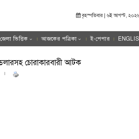
বৃহস্পতিবার | ৬ই আগস্ট, ২০২৬ খ্র
জেলা ভিত্তিক
আজকের পত্রিকা
ই-পেপার
ENGLI
িন ডলারসহ চোরাকারবারী আটক