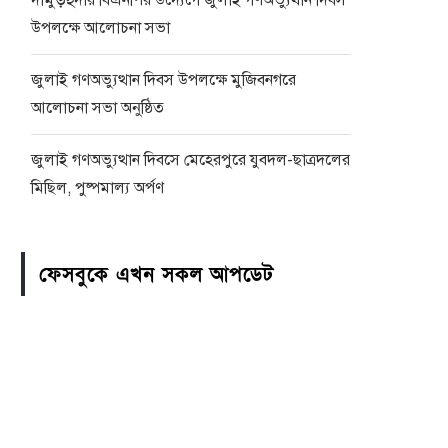
দামুড়হুদায় বিএনপির উদ্যেগে জুলাই গণঅভ্যুথান দিবস
উপলক্ষে আলোচনা সভা
জুলাই গণঅভ্যুত্থান দিবস উপলক্ষে মুজিবনগরে
আলোচনা সভা অনুষ্ঠিত
জুলাই গণঅভ্যুত্থান দিবসে মেহেরপুরে যুবদল-ছাত্রদলের
মিছিল, পুষ্পমাল্য অর্পণ
ফেসবুকে এখন সকল আপডেট