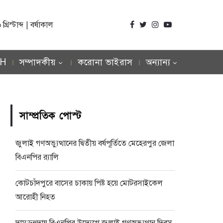
িস্টাব্দ | বর্ষাকাল
SH
সম্পাদকীয়
করোনা ভাইরাস
অন্যান্য
সাম্প্রতিক পোস্ট
জুলাই গণঅভ্যুত্থানের দ্বিতীয় বর্ষপূর্তিতে মেহেরপুর জেলা
বিএনপির র‍্যালি
কোটচাঁদপুরে বাসের চাকায় পিষ্ট হয়ে মোটরসাইকেল
আরোহী নিহত