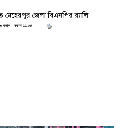
তিতে মেহেরপুর জেলা বিএনপির র‍্যালি
 বঙ্গাব্দ · সকাল ১১:৫৪