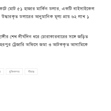
াকেটে মোট ৫১ হাজার মার্কিন ডলার, একটি বাইসাইকেল
দ্ধারকৃত ডলারের আনুমানিক মূল্য প্রায় ৬২ লাখ ১
ঙ্গীর শেখ দীর্ঘদিন ধরে চোরাকারবারের সঙ্গে জড়িত
েহেরপুর ট্রেজারি অফিসে জমা ও আটককৃত আসামিকে
র
মুজিবনগর
সীমান্ত