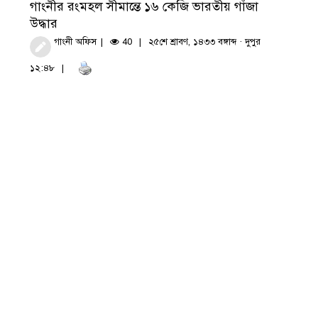
গাংনীর রংমহল সীমান্তে ১৬ কেজি ভারতীয় গাঁজা
উদ্ধার
গাংনী অফিস
40
২৫শে শ্রাবণ, ১৪৩৩ বঙ্গাব্দ · দুপুর
১২:৪৮