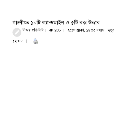
গাংনীতে ১০টি ল্যান্ডমাইন ও ৫টি বক্স উদ্ধার
নিজস্ব প্রতিনিধি
285
২৫শে শ্রাবণ, ১৪৩৩ বঙ্গাব্দ · দুপুর
১২:৪৮