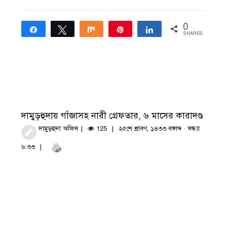
0
Share
Tweet
Share
Pin
Share
SHARES
দামুড়হুদায় গাঁজাসহ নারী গ্রেফতার, ৬ মাসের কারাদণ্ড
দামুড়হুদা অফিস
125
২৫শে শ্রাবণ, ১৪৩৩ বঙ্গাব্দ · সন্ধ্যা
৬:৩৩