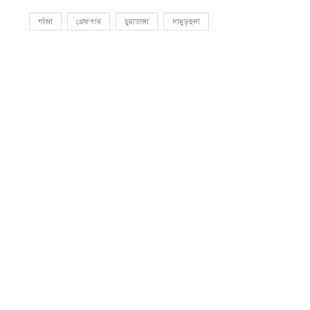
গাঁজা
গ্রেফতার
চুয়াডাঙ্গা
দামুড়হুদা