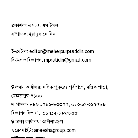
প্রকাশক: এম.এ.এস ইমন
সম্পাদক: ইয়াদুল মোমিন
ই-মেইল:
editor@meherpurpratidin.com
নিউজ ও বিজ্ঞাপন
:
mpratidin@gmail.com
প্রধান কার্যালয়:
মল্লিক পুকুরের পূর্বপাশে, মল্লিক পাড়া,
মেহেরপুর-৭১০০
সম্পাদক-
+৮৮০৭৯১-৬৩৩৭৭
,
০১৩০৫-২১৭৫৮৮
বিজ্ঞাপন বিভাগ
:
০১৭১২-৮৮৫৮৫৫
ঢাকা কার্যালয়:
আনিশা গ্রুপ
ওয়েবসাইটঃ
aneeshagroup.com