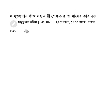
দামুড়হুদায় গাঁজাসহ নারী গ্রেফতার, ৬ মাসের কারাদণ্ড
দামুড়হুদা অফিস
107
২৫শে শ্রাবণ, ১৪৩৩ বঙ্গাব্দ · সকাল
৮:১৬