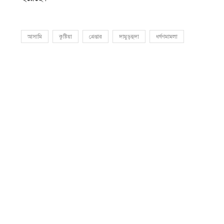
আসামি
কুষ্টিয়া
গ্রেপ্তার
দামুড়হুদা
ধর্ষণমামলা