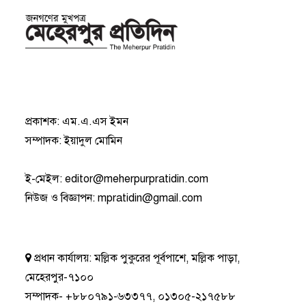
প্রকাশক: এম.এ.এস ইমন
সম্পাদক: ইয়াদুল মোমিন
ই-মেইল:
editor@meherpurpratidin.com
নিউজ ও বিজ্ঞাপন
:
mpratidin@gmail.com
প্রধান কার্যালয়:
মল্লিক পুকুরের পূর্বপাশে, মল্লিক পাড়া,
মেহেরপুর-৭১০০
সম্পাদক-
+৮৮০৭৯১-৬৩৩৭৭
,
০১৩০৫-২১৭৫৮৮