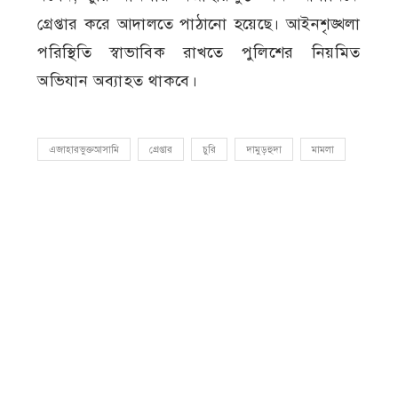
গ্রেপ্তার করে আদালতে পাঠানো হয়েছে। আইনশৃঙ্খলা
পরিস্থিতি স্বাভাবিক রাখতে পুলিশের নিয়মিত
অভিযান অব্যাহত থাকবে।
এজাহারভুক্তআসামি
গ্রেপ্তার
চুরি
দামুড়হুদা
মামলা