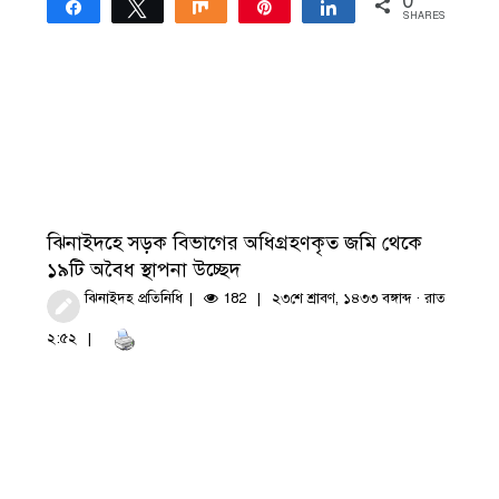
0
Share
Tweet
Share
Pin
Share
SHARES
ঝিনাইদহে সড়ক বিভাগের অধিগ্রহণকৃত জমি থেকে
১৯টি অবৈধ স্থাপনা উচ্ছেদ
ঝিনাইদহ প্রতিনিধি
182
২৩শে শ্রাবণ, ১৪৩৩ বঙ্গাব্দ · রাত
২:৫২