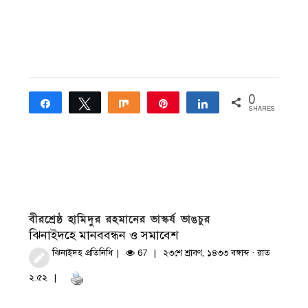
0
Share
Tweet
Share
Pin
Share
SHARES
বীরশ্রেষ্ঠ হামিদুর রহমানের ভাস্কর্য ভাঙচুর
ঝিনাইদহে মানববন্ধন ও সমাবেশ
ঝিনাইদহ প্রতিনিধি
67
২৩শে শ্রাবণ, ১৪৩৩ বঙ্গাব্দ · রাত
২:৫২